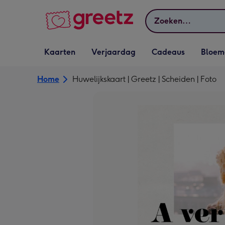
Bekijk meer
Zoeken
Vervolgkeuzelijst
Vervolgkeuzelijst
Vervolgkeuzelijst
Vervolgkeuz
Kaarten
Verjaardag
Cadeaus
Bloem
Kaarten openen
Verjaardag openen
Cadeaus openen
Bloemen o
Home
Huwelijkskaart | Greetz | Scheiden | Foto