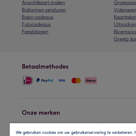
Ansichtkaart maken
Groepswe
Ballonnen versturen
Videowen
Baby cadeaus
Kaarttekst
Fotocadeaus
Uitnodigi
Feestdagen
Bloemsoo
Greetz ko
Betaalmethodes
Onze merken
We gebruiken cookies om uw gebruikerservaring te verbeteren, 