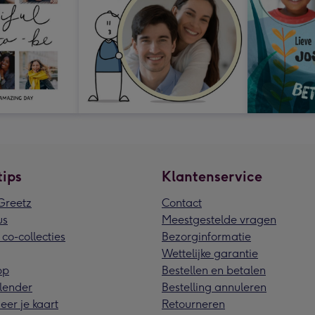
tips
Klantenservice
reetz
Contact
us
Meestgestelde vragen
 co-collecties
Bezorginformatie
Wettelijke garantie
pp
Bestellen en betalen
lender
Bestelling annuleren
eer je kaart
Retourneren