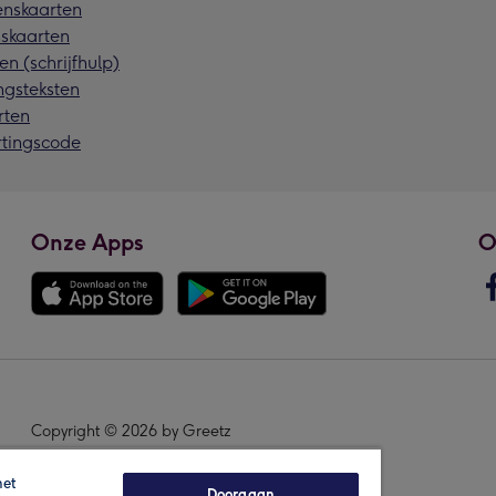
nskaarten
skaarten
en (schrijfhulp)
ngsteksten
rten
rtingscode
Onze Apps
O
Copyright © 2026 by Greetz
het
Doorgaan