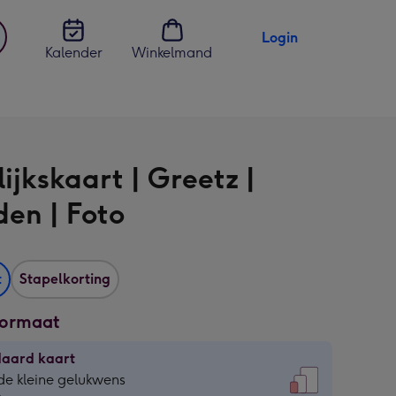
Login
Kalender
Winkelmand
jst
en
ijkskaart | Greetz |
den | Foto
t
Stapelkorting
formaat
daard kaart
daard
de kleine gelukwens