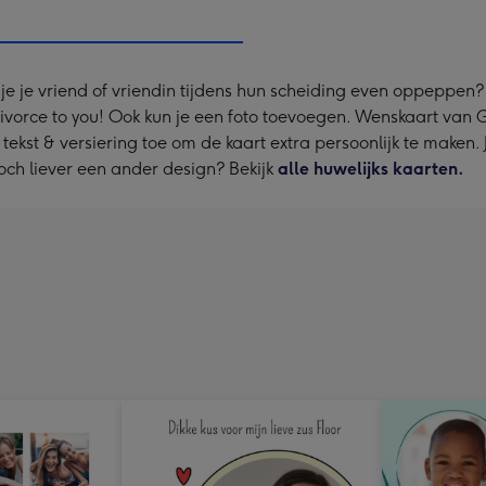
x
333
mm
il je je vriend of vriendin tijdens hun scheiding even oppeppe
divorce to you! Ook kun je een foto toevoegen. Wenskaart van
, tekst & versiering toe om de kaart extra persoonlijk te maken.
och liever een ander design? Bekijk
alle huwelijks kaarten.