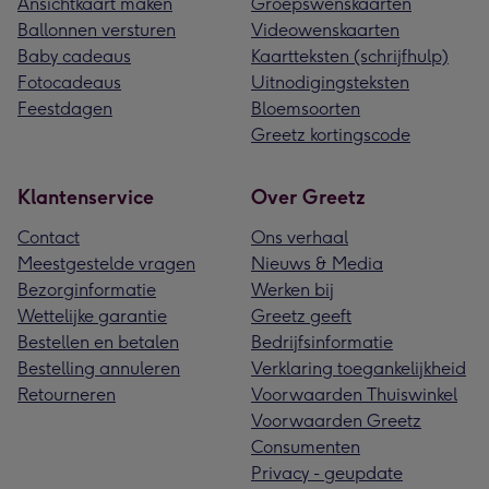
Ansichtkaart maken
Groepswenskaarten
Ballonnen versturen
Videowenskaarten
Baby cadeaus
Kaartteksten (schrijfhulp)
Fotocadeaus
Uitnodigingsteksten
Feestdagen
Bloemsoorten
Greetz kortingscode
Klantenservice
Over Greetz
Contact
Ons verhaal
Meestgestelde vragen
Nieuws & Media
Bezorginformatie
Werken bij
Wettelijke garantie
Greetz geeft
Bestellen en betalen
Bedrijfsinformatie
Bestelling annuleren
Verklaring toegankelijkheid
Retourneren
Voorwaarden Thuiswinkel
Voorwaarden Greetz
Consumenten
Privacy - geupdate