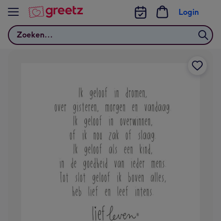
Bekijk meer
Login
Zoeken