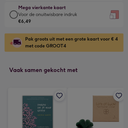
-
kleine
Mega vierkante kaart
€4,79
gelukwens
Mega
Voor de onuitwisbare indruk
-
-
vierkante
€6,49
Meest
Dimensions:
kaart
gekozen
130
-
-
Pak groots uit met een grote kaart voor € 4
x
€6,49
Dimensions:
met code GROOT4
130
-
167
mm
Voor
x
de
167
onuitwisbare
Vaak samen gekocht met
mm
indruk
-
Dimensions:
240
x
240
mm