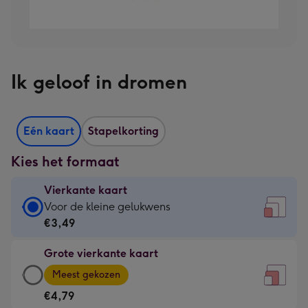
Ik geloof in dromen
Eén kaart
Stapelkorting
Kies het formaat
Vierkante kaart
Vierkante
Voor de kleine gelukwens
kaart
€3,49
-
Grote vierkante kaart
€3,49
Grote
-
Meest gekozen
vierkante
Voor
€4,79
kaart
de