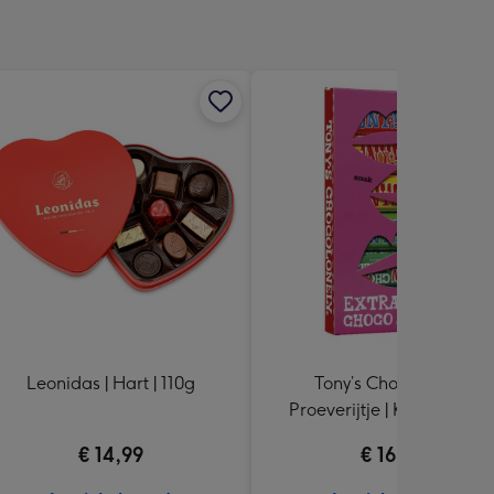
Leonidas | Hart | 110g
Tony’s Chocolonely |
Proeverijtje | Kusjes | 288
€ 14,99
€ 16,99