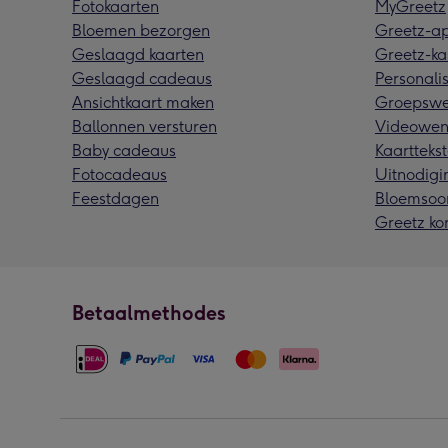
Fotokaarten
MyGreetz
Bloemen bezorgen
Greetz-a
Geslaagd kaarten
Greetz-ka
Geslaagd cadeaus
Personalis
Ansichtkaart maken
Groepswe
Ballonnen versturen
Videowen
Baby cadeaus
Kaarttekst
Fotocadeaus
Uitnodigi
Feestdagen
Bloemsoo
Greetz ko
Betaalmethodes