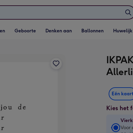
elijst
Vervolgkeuzelijst
Vervolgkeuzelijst
Vervolgkeuzelijst
Vervolgkeuzeli
en
Geboorte
Denken aan
Ballonnen
Huwelijk
penen
Geboorte openen
Denken aan openen
Ballonnen openen
Huwelijk open
IKPAK
Allerl
Eén kaar
Kies het 
Vierk
Vierk
Voor 