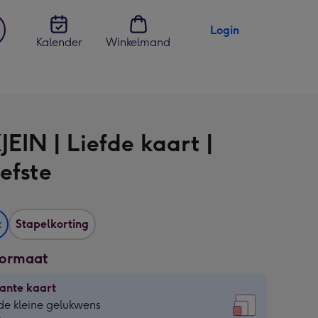
Login
Kalender
Winkelmand
jst
en
JEIN | Liefde kaart |
iefste
t
Stapelkorting
formaat
ante kaart
ante
de kleine gelukwens