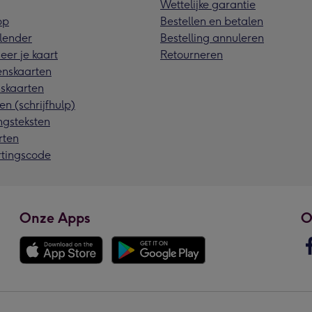
Wettelijke garantie
pp
Bestellen en betalen
lender
Bestelling annuleren
eer je kaart
Retourneren
nskaarten
skaarten
en (schrijfhulp)
ngsteksten
rten
rtingscode
Onze Apps
O