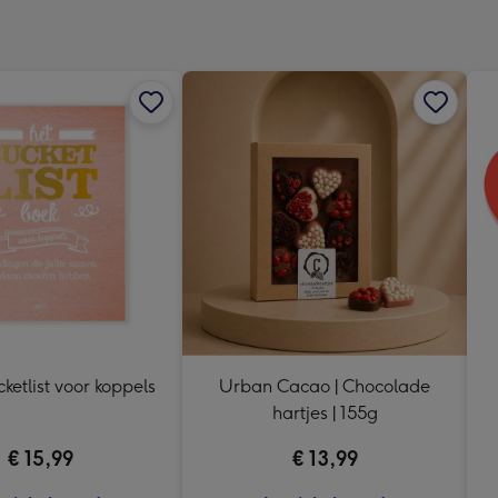
240
x
240
mm
cketlist voor koppels
Urban Cacao | Chocolade
hartjes | 155g
€ 15,99
€ 13,99