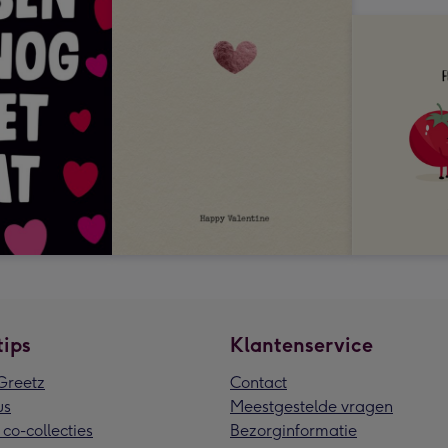
tips
Klantenservice
reetz
Contact
us
Meestgestelde vragen
 co-collecties
Bezorginformatie