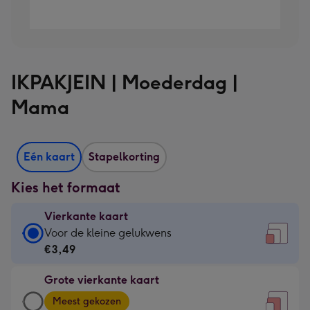
IKPAKJEIN | Moederdag |
Mama
Eén kaart
Stapelkorting
Kies het formaat
Vierkante kaart
Vierkante
Voor de kleine gelukwens
kaart
€3,49
-
Grote vierkante kaart
€3,49
Grote
-
Meest gekozen