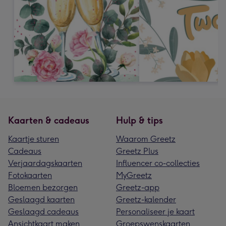
Kaarten & cadeaus
Hulp & tips
Kaartje sturen
Waarom Greetz
Cadeaus
Greetz Plus
Verjaardagskaarten
Influencer co-collecties
Fotokaarten
MyGreetz
Bloemen bezorgen
Greetz-app
Geslaagd kaarten
Greetz-kalender
Geslaagd cadeaus
Personaliseer je kaart
Ansichtkaart maken
Groepswenskaarten