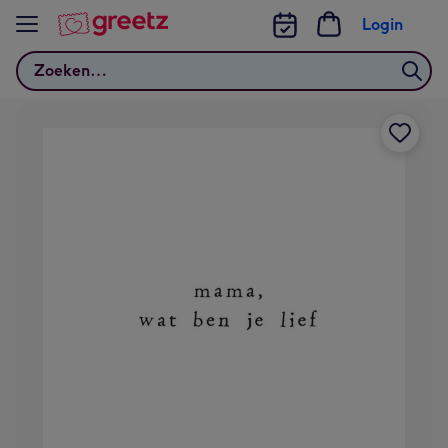
Bekijk meer
Login
Zoeken