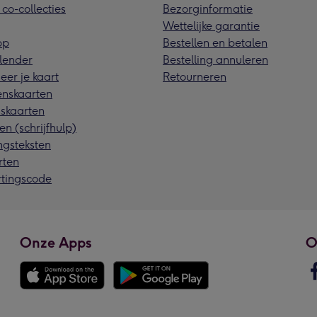
 co-collecties
Bezorginformatie
Wettelijke garantie
pp
Bestellen en betalen
lender
Bestelling annuleren
eer je kaart
Retourneren
nskaarten
skaarten
en (schrijfhulp)
ngsteksten
rten
rtingscode
Onze Apps
O