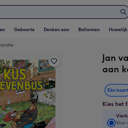
elijst
Vervolgkeuzelijst
Vervolgkeuzelijst
Vervolgkeuzelijst
Vervolgkeuzeli
en
Geboorte
Denken aan
Ballonnen
Huwelijk
penen
Geboorte openen
Denken aan openen
Ballonnen openen
Huwelijk open
stratie
Jan v
aan ka
Eén kaar
Kies het 
Vierk
Vierk
Voor 