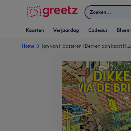
Bekijk meer
Zoeken
Vervolgkeuzelijst
Vervolgkeuzelijst
Vervolgkeuzelijst
Vervolgkeuz
Kaarten
Verjaardag
Cadeaus
Bloem
Kaarten openen
Verjaardag openen
Cadeaus openen
Bloemen o
Home
Jan van Haasteren | Denken aan kaart | illu