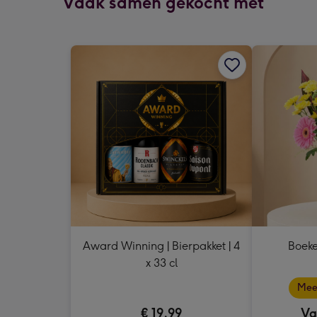
Vaak samen gekocht met
Award Winning | Bierpakket | 4
Boeke
x 33 cl
Mee
€ 19,99
Va