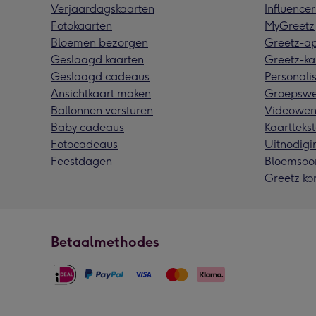
Verjaardagskaarten
Influencer
Fotokaarten
MyGreetz
Bloemen bezorgen
Greetz-a
Geslaagd kaarten
Greetz-ka
Geslaagd cadeaus
Personalis
Ansichtkaart maken
Groepswe
Ballonnen versturen
Videowen
Baby cadeaus
Kaarttekst
Fotocadeaus
Uitnodigi
Feestdagen
Bloemsoo
Greetz ko
Betaalmethodes