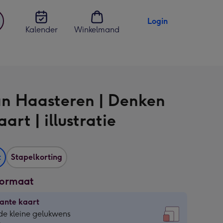
Login
Kalender
Winkelmand
jst
en
an Haasteren | Denken
art | illustratie
t
Stapelkorting
formaat
ante kaart
ante
de kleine gelukwens