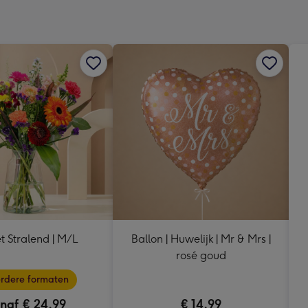
240
x
240
mm
t Stralend | M/L
Ballon | Huwelijk | Mr & Mrs |
rosé goud
rdere formaten
naf € 24,99
€ 14,99