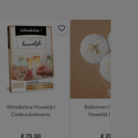
Wonderbox Huwelijk |
Ballonnen | Tros van 3 |
Cadeaubelevenis
Huwelijk | Mr & Mrs
Champagne
€ 75,00
€ 21,99