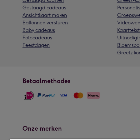
Geslaagd kaarten
Greetz-ka
Geslaagd cadeaus
Personalis
Ansichtkaart maken
Groepswe
Ballonnen versturen
Videowen
Baby cadeaus
Kaarttekst
Fotocadeaus
Uitnodigi
Feestdagen
Bloemsoo
Greetz ko
Betaalmethodes
Onze merken