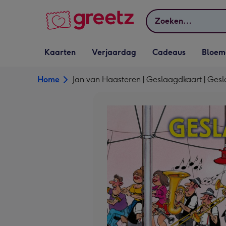
Bekijk meer
Zoeken
Vervolgkeuzelijst
Vervolgkeuzelijst
Vervolgkeuzelijst
Vervolgkeuz
Kaarten
Verjaardag
Cadeaus
Bloem
Kaarten openen
Verjaardag openen
Cadeaus openen
Bloemen o
Home
Jan van Haasteren | Geslaagdkaart | Gesla