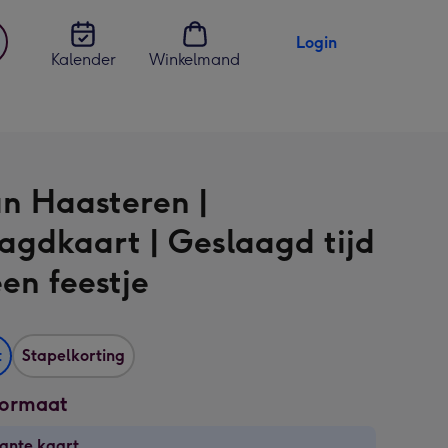
Login
Kalender
Winkelmand
jst
en
an Haasteren |
agdkaart | Geslaagd tijd
een feestje
t
Stapelkorting
formaat
ante kaart