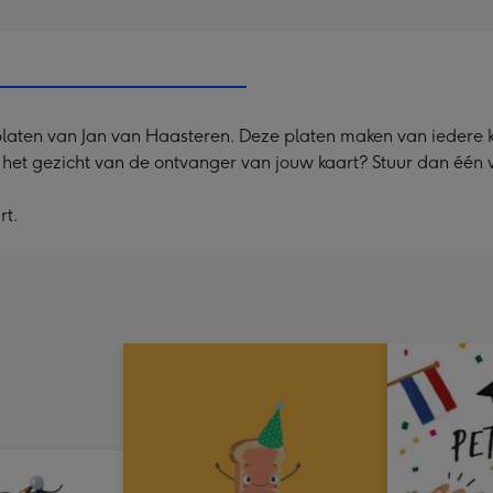
-
Dimen
240
x
240
platen van Jan van Haasteren. Deze platen maken van iedere kaa
mm
op het gezicht van de ontvanger van jouw kaart? Stuur dan één
rt.