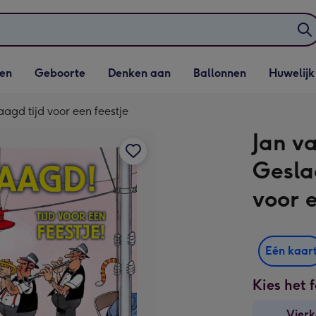
elijst
Vervolgkeuzelijst
Vervolgkeuzelijst
Vervolgkeuzelijst
Vervolgkeuzeli
en
Geboorte
Denken aan
Ballonnen
Huwelijk
penen
Geboorte openen
Denken aan openen
Ballonnen openen
Huwelijk open
agd tijd voor een feestje
Jan v
Gesla
voor 
Eén kaar
Kies het 
Vierk