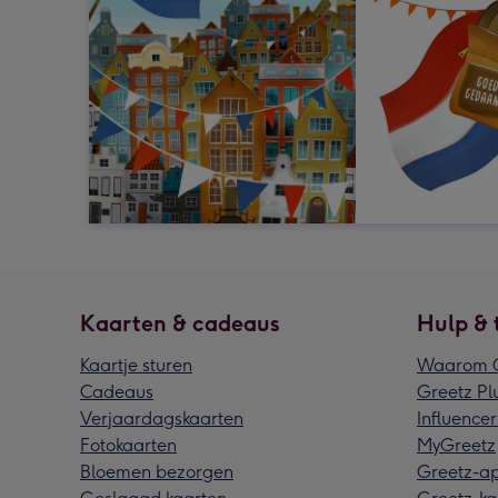
Kaarten & cadeaus
Hulp & 
Kaartje sturen
Waarom G
Cadeaus
Greetz Pl
Verjaardagskaarten
Influencer
Fotokaarten
MyGreetz
Bloemen bezorgen
Greetz-a