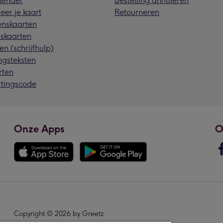
lender
Bestelling annuleren
eer je kaart
Retourneren
nskaarten
skaarten
en (schrijfhulp)
ngsteksten
rten
rtingscode
Onze Apps
O
Copyright © 2026 by Greetz