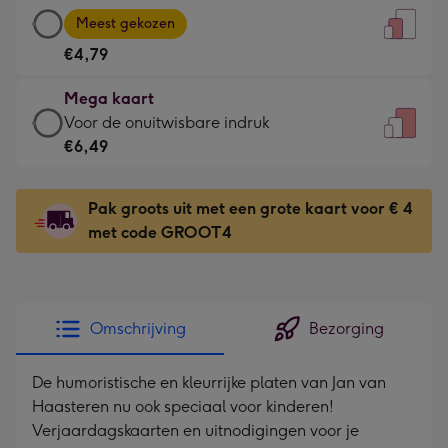
Grote
-
Meest gekozen
kaart
Voor
€4,79
-
de
€4,79
kleine
Mega kaart
-
gelukwens
Mega
Voor de onuitwisbare indruk
Meest
-
kaart
€6,49
gekozen
Dimensions:
-
-
120
€6,49
Dimensions:
Pak groots uit met een grote kaart voor € 4
x
-
167
met code GROOT4
160
Voor
x
mm
de
231
onuitwisbare
mm
indruk
Omschrijving
Bezorging
-
Dimensions:
De humoristische en kleurrijke platen van Jan van
241
Haasteren nu ook speciaal voor kinderen!
x
Verjaardagskaarten en uitnodigingen voor je
333