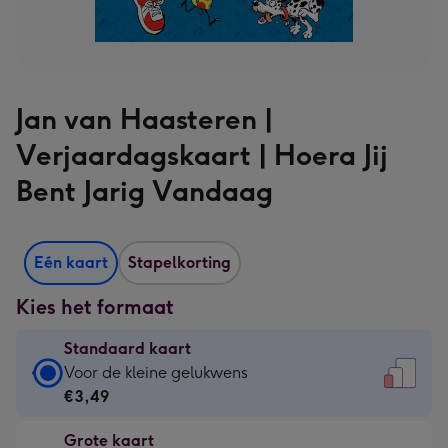
Jan van Haasteren |
Verjaardagskaart | Hoera Jij
Bent Jarig Vandaag
Eén kaart
Stapelkorting
Kies het formaat
Standaard kaart
Standaard
Voor de kleine gelukwens
kaart
€3,49
-
Grote kaart
€3,49