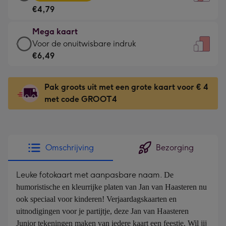
kaart
Voor
€4,79
-
de
€4,79
kleine
Mega kaart
-
gelukwens
Mega
Voor de onuitwisbare indruk
Meest
-
kaart
€6,49
gekozen
Dimensions:
-
-
120
€6,49
Dimensions:
Pak groots uit met een grote kaart voor € 4
x
-
167
met code GROOT4
160
Voor
x
mm
de
231
onuitwisbare
mm
indruk
Omschrijving
Bezorging
-
Dimensions:
Leuke fotokaart met aanpasbare naam.
De 
241
humoristische en kleurrijke platen van Jan van Haasteren nu 
x
ook speciaal voor kinderen! Verjaardagskaarten en 
333
uitnodigingen voor je partijtje, deze Jan van Haasteren 
mm
Junior tekeningen maken van iedere kaart een feestje. Wil jij 