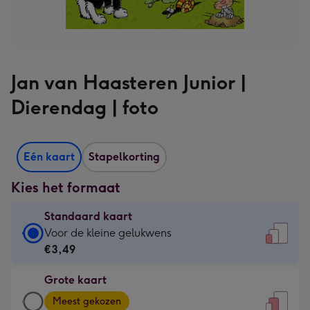
Jan van Haasteren Junior |
Dierendag | foto
Eén kaart
Stapelkorting
Kies het formaat
Standaard kaart
Standaard
Voor de kleine gelukwens
kaart
€3,49
-
Grote kaart
€3,49
Grote
-
Meest gekozen