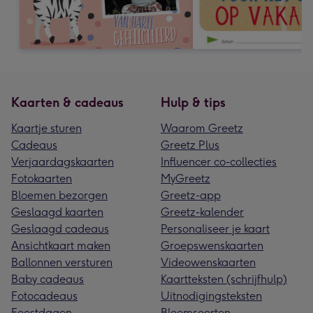
Kaarten & cadeaus
Hulp & tips
Kaartje sturen
Waarom Greetz
Cadeaus
Greetz Plus
Verjaardagskaarten
Influencer co-collecties
Fotokaarten
MyGreetz
Bloemen bezorgen
Greetz-app
Geslaagd kaarten
Greetz-kalender
Geslaagd cadeaus
Personaliseer je kaart
Ansichtkaart maken
Groepswenskaarten
Ballonnen versturen
Videowenskaarten
Baby cadeaus
Kaartteksten (schrijfhulp)
Fotocadeaus
Uitnodigingsteksten
Feestdagen
Bloemsoorten