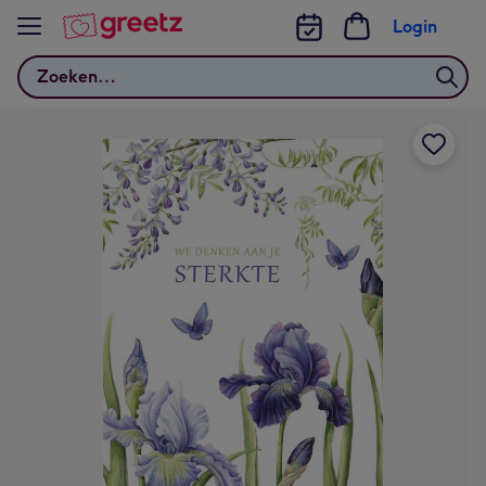
Bekijk meer
Login
Zoeken