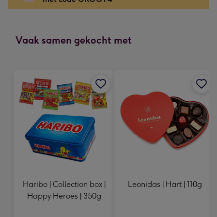
x
166
mm
-
Vaak samen gekocht met
Dimensions:
118
x
166
mm
Haribo | Collection box |
Leonidas | Hart | 110g
Happy Heroes | 350g