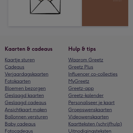
Kaarten & cadeaus
Hulp & tips
Kaartje sturen
Waarom Greetz
Cadeaus
Greetz Plus
Verjaardagskaarten
Influencer co-collecties
Fotokaarten
MyGreetz
Bloemen bezorgen
Greetz-app
Geslaagd kaarten
Greetz-kalender
Geslaagd cadeaus
Personaliseer je kaart
Ansichtkaart maken
Groepswenskaarten
Ballonnen versturen
Videowenskaarten
Baby cadeaus
Kaartteksten (schrijfhulp)
Fotocadeaus
Uitnodigingsteksten