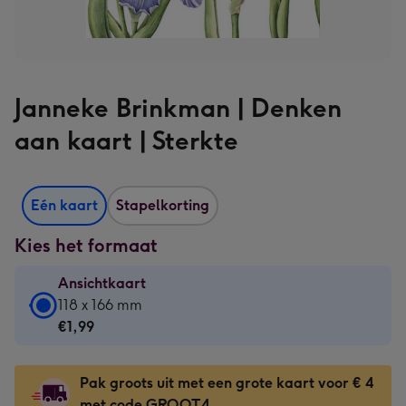
Janneke Brinkman | Denken
aan kaart | Sterkte
Eén kaart
Stapelkorting
Kies het formaat
Ansichtkaart
Ansichtkaart
118 x 166 mm
-
€1,99
€1,99
-
Pak groots uit met een grote kaart voor € 4
118
met code GROOT4