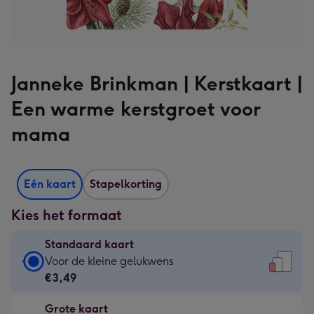
Janneke Brinkman | Kerstkaart |
Een warme kerstgroet voor
mama
Eén kaart
Stapelkorting
Kies het formaat
Standaard kaart
Standaard
Voor de kleine gelukwens
kaart
€3,49
-
Grote kaart
€3,49