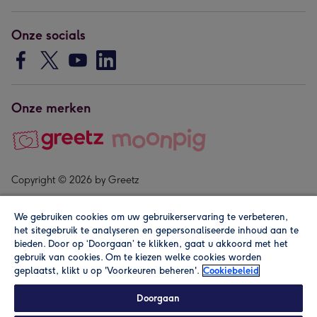
Onze socials
Onze merken
Copyright © 2026 by Greetz
We gebruiken cookies om uw gebruikerservaring te verbeteren,
het sitegebruik te analyseren en gepersonaliseerde inhoud aan te
bieden. Door op ‘Doorgaan’ te klikken, gaat u akkoord met het
gebruik van cookies. Om te kiezen welke cookies worden
geplaatst, klikt u op 'Voorkeuren beheren'.
Cookiebeleid
Alle prijzen zijn inclusief btw en andere heffingen. Lees de
algemene voorwaarden
.
Doorgaan