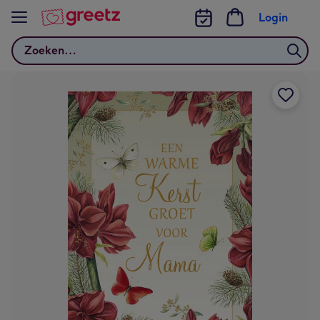
Bekijk meer
Login
Zoeken