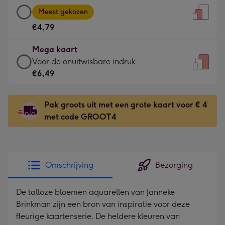
Grote
-
Meest gekozen
kaart
Voor
€4,79
-
de
€4,79
kleine
Mega kaart
-
gelukwens
Mega
Voor de onuitwisbare indruk
Meest
-
kaart
€6,49
gekozen
Dimensions:
-
-
120
€6,49
Dimensions:
Pak groots uit met een grote kaart voor € 4
x
-
167
met code GROOT4
160
Voor
x
mm
de
231
onuitwisbare
mm
indruk
Omschrijving
Bezorging
-
Dimensions:
De talloze bloemen aquarellen van Janneke
241
Brinkman zijn een bron van inspiratie voor deze
x
fleurige kaartenserie. De heldere kleuren van
333