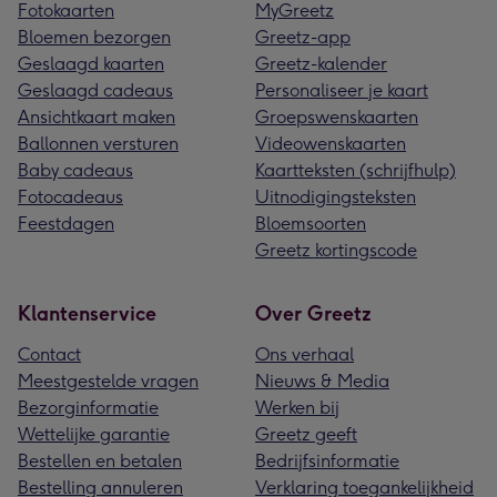
Fotokaarten
MyGreetz
Bloemen bezorgen
Greetz-app
Geslaagd kaarten
Greetz-kalender
Geslaagd cadeaus
Personaliseer je kaart
Ansichtkaart maken
Groepswenskaarten
Ballonnen versturen
Videowenskaarten
Baby cadeaus
Kaartteksten (schrijfhulp)
Fotocadeaus
Uitnodigingsteksten
Feestdagen
Bloemsoorten
Greetz kortingscode
Klantenservice
Over Greetz
Contact
Ons verhaal
Meestgestelde vragen
Nieuws & Media
Bezorginformatie
Werken bij
Wettelijke garantie
Greetz geeft
Bestellen en betalen
Bedrijfsinformatie
Bestelling annuleren
Verklaring toegankelijkheid