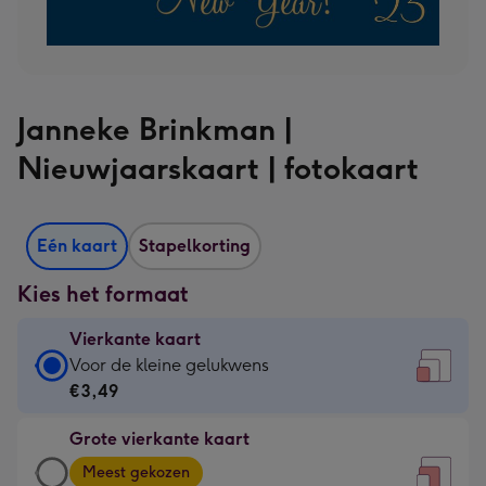
Janneke Brinkman |
Nieuwjaarskaart | fotokaart
Eén kaart
Stapelkorting
Kies het formaat
Vierkante kaart
Vierkante
Voor de kleine gelukwens
kaart
€3,49
-
Grote vierkante kaart
€3,49
Grote
-
Meest gekozen