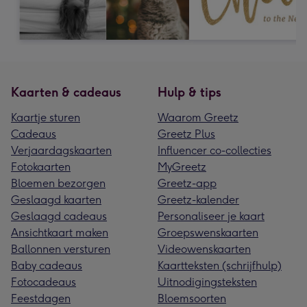
Kaarten & cadeaus
Hulp & tips
Kaartje sturen
Waarom Greetz
Cadeaus
Greetz Plus
Verjaardagskaarten
Influencer co-collecties
Fotokaarten
MyGreetz
Bloemen bezorgen
Greetz-app
Geslaagd kaarten
Greetz-kalender
Geslaagd cadeaus
Personaliseer je kaart
Ansichtkaart maken
Groepswenskaarten
Ballonnen versturen
Videowenskaarten
Baby cadeaus
Kaartteksten (schrijfhulp)
Fotocadeaus
Uitnodigingsteksten
Feestdagen
Bloemsoorten