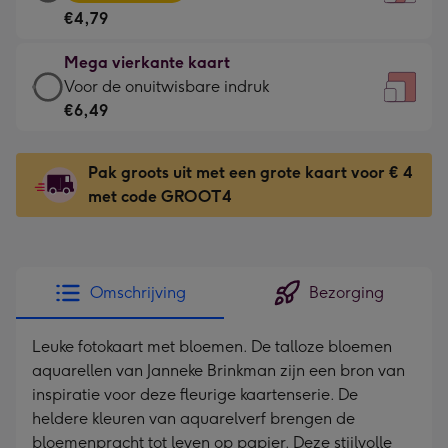
vierkante
Voor
€4,79
kaart
de
-
kleine
Mega vierkante kaart
€4,79
gelukwens
Mega
Voor de onuitwisbare indruk
-
-
vierkante
€6,49
Meest
Dimensions:
kaart
gekozen
130
-
-
Pak groots uit met een grote kaart voor € 4
x
€6,49
Dimensions:
met code GROOT4
130
-
167
mm
Voor
x
de
167
onuitwisbare
mm
Omschrijving
Bezorging
indruk
-
Leuke fotokaart met bloemen. De talloze bloemen
Dimensions:
aquarellen van Janneke Brinkman zijn een bron van
240
inspiratie voor deze fleurige kaartenserie. De
x
heldere kleuren van aquarelverf brengen de
240
bloemenpracht tot leven op papier. Deze stijlvolle
mm