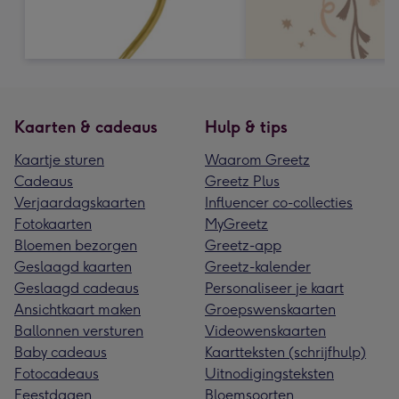
Kaarten & cadeaus
Hulp & tips
Kaartje sturen
Waarom Greetz
Cadeaus
Greetz Plus
Verjaardagskaarten
Influencer co-collecties
Fotokaarten
MyGreetz
Bloemen bezorgen
Greetz-app
Geslaagd kaarten
Greetz-kalender
Geslaagd cadeaus
Personaliseer je kaart
Ansichtkaart maken
Groepswenskaarten
Ballonnen versturen
Videowenskaarten
Baby cadeaus
Kaartteksten (schrijfhulp)
Fotocadeaus
Uitnodigingsteksten
Feestdagen
Bloemsoorten