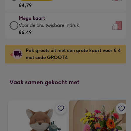
kaart
Voor
€4,79
-
de
€4,79
kleine
Mega kaart
-
gelukwens
Mega
Voor de onuitwisbare indruk
Meest
-
kaart
€6,49
gekozen
Dimensions:
-
-
120
€6,49
Dimensions:
Pak groots uit met een grote kaart voor € 4
x
-
167
met code GROOT4
160
Voor
x
mm
de
231
onuitwisbare
mm
indruk
Vaak samen gekocht met
-
Dimensions:
241
x
333
mm