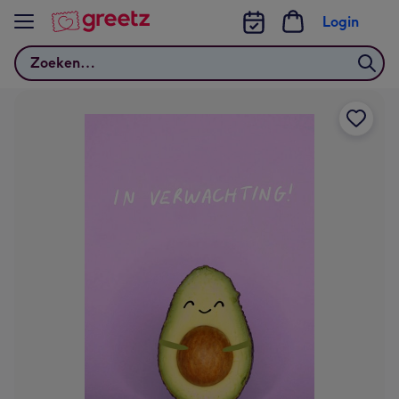
Bekijk meer
Login
Zoeken