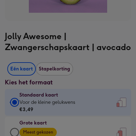
Jolly Awesome |
Zwangerschapskaart | avocado
Eén kaart
Stapelkorting
Kies het formaat
Standaard kaart
Standaard
Voor de kleine gelukwens
kaart
€3,49
-
Grote kaart
€3,49
Grote
-
Meest gekozen