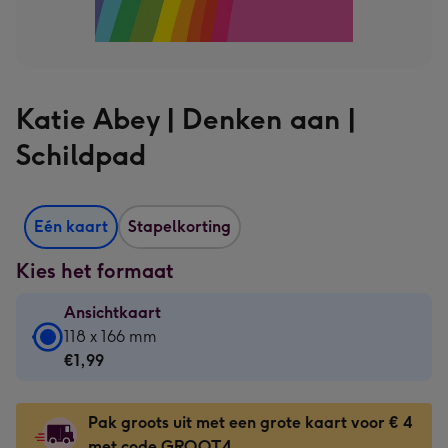
Katie Abey | Denken aan |
Schildpad
Eén kaart
Stapelkorting
Kies het formaat
Ansichtkaart
Ansichtkaart
118 x 166 mm
-
€1,99
€1,99
-
Pak groots uit met een grote kaart voor € 4
118
met code GROOT4