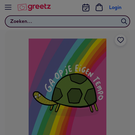
Bekijk meer
Login
Zoeken