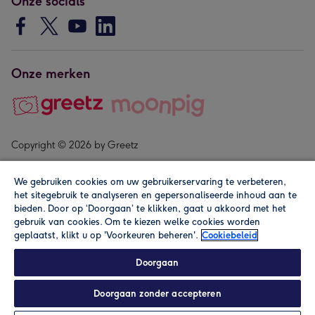
Onze socials
Onze merken
Copyright © 2026 by Greetz
We gebruiken cookies om uw gebruikerservaring te verbeteren,
het sitegebruik te analyseren en gepersonaliseerde inhoud aan te
bieden. Door op ‘Doorgaan’ te klikken, gaat u akkoord met het
gebruik van cookies. Om te kiezen welke cookies worden
geplaatst, klikt u op 'Voorkeuren beheren'.
Cookiebeleid
Alle prijzen zijn inclusief btw en andere heffingen. Lees de
algemene voorwaarden
.
Doorgaan
Doorgaan zonder accepteren
In winkelmand
Personaliseren