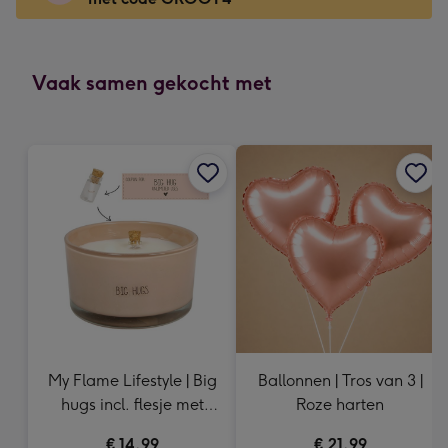
x
166
mm
-
Vaak samen gekocht met
Dimensions:
118
x
166
mm
My Flame Lifestyle | Big
Ballonnen | Tros van 3 |
hugs incl. flesje met
Roze harten
tekst
€ 14,99
€ 21,99