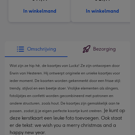
In winkelmand
In winkelmand
Omschrijving
Bezorging
Wat zijn ze hip hè, de kaartjes van Luckz! Ze zijn ontworpen door
Erwin van Hesteren. Hij ontwerpt originele en unieke kaartjes voor
ieder moment. De kaarten worden gekenmerkt door een frisse stijl:
trendy, stijlvol en een beetje stoer. Vrolijke elementen als slingers,
fotolijstjes en confetti worden gecombineerd met patronen en
andere structuren, zoals hout. De kaartjes zijn gemakkelijk aan te
Je kunt op
passen, zodat jij je eigen perfecte kaartje kunt creëren.
deze kerstkaart een leuke foto toevoegen. Ook staat
er de tekst: we wish you a merry christmas and a
happy new year.