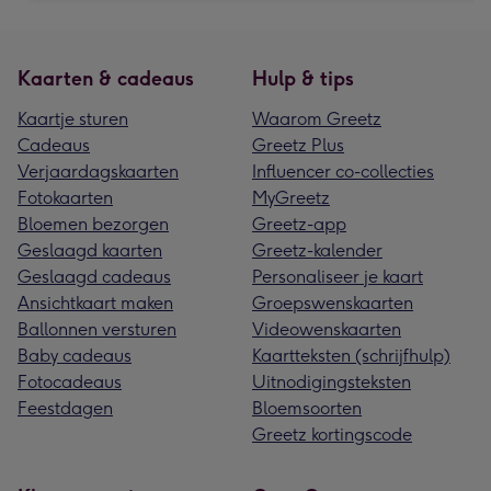
Kaarten & cadeaus
Hulp & tips
Kaartje sturen
Waarom Greetz
Cadeaus
Greetz Plus
Verjaardagskaarten
Influencer co-collecties
Fotokaarten
MyGreetz
Bloemen bezorgen
Greetz-app
Geslaagd kaarten
Greetz-kalender
Geslaagd cadeaus
Personaliseer je kaart
Ansichtkaart maken
Groepswenskaarten
Ballonnen versturen
Videowenskaarten
Baby cadeaus
Kaartteksten (schrijfhulp)
Fotocadeaus
Uitnodigingsteksten
Feestdagen
Bloemsoorten
Greetz kortingscode