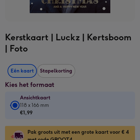
Kerstkaart | Luckz | Kertsboom
| Foto
Eén kaart
Stapelkorting
Kies het formaat
Ansichtkaart
Ansichtkaart
118 x 166 mm
-
€1,99
€1,99
-
Pak groots uit met een grote kaart voor € 4
118
met code GROOT4