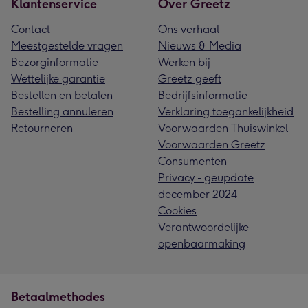
Klantenservice
Over Greetz
Contact
Ons verhaal
Meestgestelde vragen
Nieuws & Media
Bezorginformatie
Werken bij
Wettelijke garantie
Greetz geeft
Bestellen en betalen
Bedrijfsinformatie
Bestelling annuleren
Verklaring toegankelijkheid
Retourneren
Voorwaarden Thuiswinkel
Voorwaarden Greetz
Consumenten
Privacy - geupdate
december 2024
Cookies
Verantwoordelijke
openbaarmaking
Betaalmethodes