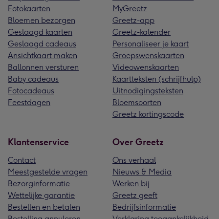
Fotokaarten
MyGreetz
Bloemen bezorgen
Greetz-app
Geslaagd kaarten
Greetz-kalender
Geslaagd cadeaus
Personaliseer je kaart
Ansichtkaart maken
Groepswenskaarten
Ballonnen versturen
Videowenskaarten
Baby cadeaus
Kaartteksten (schrijfhulp)
Fotocadeaus
Uitnodigingsteksten
Feestdagen
Bloemsoorten
Greetz kortingscode
Klantenservice
Over Greetz
Contact
Ons verhaal
Meestgestelde vragen
Nieuws & Media
Bezorginformatie
Werken bij
Wettelijke garantie
Greetz geeft
Bestellen en betalen
Bedrijfsinformatie
Bestelling annuleren
Verklaring toegankelijkheid