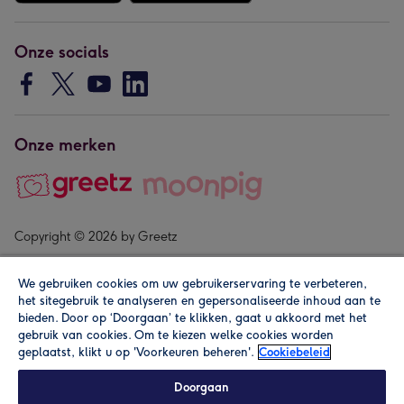
Onze socials
Onze merken
Copyright © 2026 by Greetz
We gebruiken cookies om uw gebruikerservaring te verbeteren,
het sitegebruik te analyseren en gepersonaliseerde inhoud aan te
bieden. Door op ‘Doorgaan’ te klikken, gaat u akkoord met het
gebruik van cookies. Om te kiezen welke cookies worden
geplaatst, klikt u op 'Voorkeuren beheren'.
Cookiebeleid
Alle prijzen zijn inclusief btw en andere heffingen. Lees de
algemene voorwaarden
.
Doorgaan