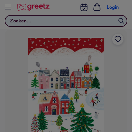
Bekijk meer
Login
Zoeken