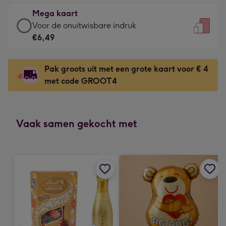
€4,79
kleine
Mega kaart
-
gelukwens
Mega
Voor de onuitwisbare indruk
Meest
-
kaart
€6,49
gekozen
Dimensions:
-
-
120
€6,49
Dimensions:
Pak groots uit met een grote kaart voor € 4
x
-
167
met code GROOT4
160
Voor
x
mm
de
231
onuitwisbare
mm
indruk
Vaak samen gekocht met
-
Dimensions:
241
x
333
mm