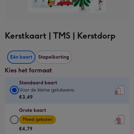
Kerstkaart | TMS | Kerstdorp
Eén kaart
Stapelkorting
Kies het formaat
Standaard kaart
Standaard
Voor de kleine gelukwens
kaart
€3,49
-
Grote kaart
€3,49
Grote
-
Meest gekozen
kaart
Voor
€4,79
-
de