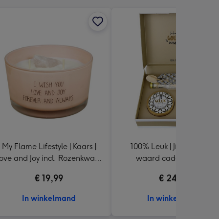
My Flame Lifestyle | Kaars |
100% Leuk | Jij bent goud
ove and Joy incl. Rozenkwarts
waard cadeaupakket
steen
€ 19,99
€ 24,99
In winkelmand
In winkelmand