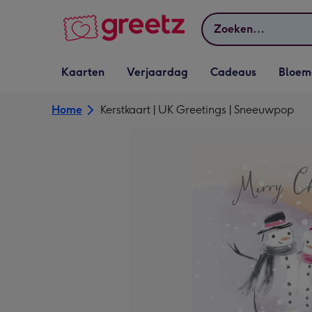
Bekijk meer
Zoeken
Vervolgkeuzelijst
Vervolgkeuzelijst
Vervolgkeuzelijst
Vervolgkeuz
Kaarten
Verjaardag
Cadeaus
Bloem
Kaarten openen
Verjaardag openen
Cadeaus openen
Bloemen o
Home
Kerstkaart | UK Greetings | Sneeuwpop