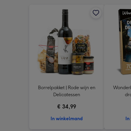
Borrelpakket | Rode wijn en
Wonderb
Delicatessen
dr
Cad
€ 34,99
In winkelmand
In