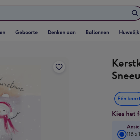
elijst
Vervolgkeuzelijst
Vervolgkeuzelijst
Vervolgkeuzelijst
Vervolgkeuzeli
en
Geboorte
Denken aan
Ballonnen
Huwelijk
penen
Geboorte openen
Denken aan openen
Ballonnen openen
Huwelijk open
Kerst
Snee
Eén kaar
Kies het 
Ansic
Ansic
118 x