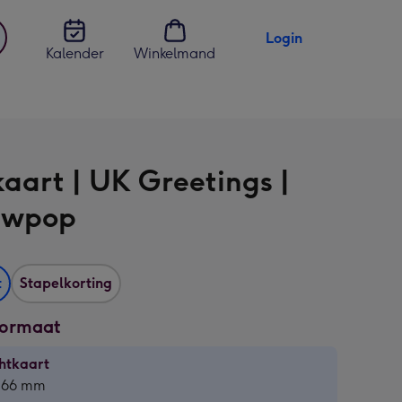
Login
Kalender
Winkelmand
jst
en
kaart | UK Greetings |
uwpop
t
Stapelkorting
formaat
htkaart
htkaart
 166 mm