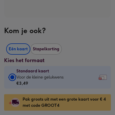
Kom je ook?
Eén kaart
Stapelkorting
Kies het formaat
Standaard kaart
Standaard
Voor de kleine gelukwens
kaart
€3,49
-
€3,49
Pak groots uit met een grote kaart voor € 4
-
met code GROOT4
Voor
de