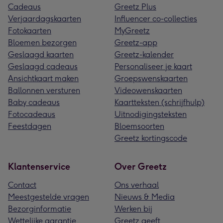
Cadeaus
Greetz Plus
Verjaardagskaarten
Influencer co-collecties
Fotokaarten
MyGreetz
Bloemen bezorgen
Greetz-app
Geslaagd kaarten
Greetz-kalender
Geslaagd cadeaus
Personaliseer je kaart
Ansichtkaart maken
Groepswenskaarten
Ballonnen versturen
Videowenskaarten
Baby cadeaus
Kaartteksten (schrijfhulp)
Fotocadeaus
Uitnodigingsteksten
Feestdagen
Bloemsoorten
Greetz kortingscode
Klantenservice
Over Greetz
Contact
Ons verhaal
Meestgestelde vragen
Nieuws & Media
Bezorginformatie
Werken bij
Wettelijke garantie
Greetz geeft