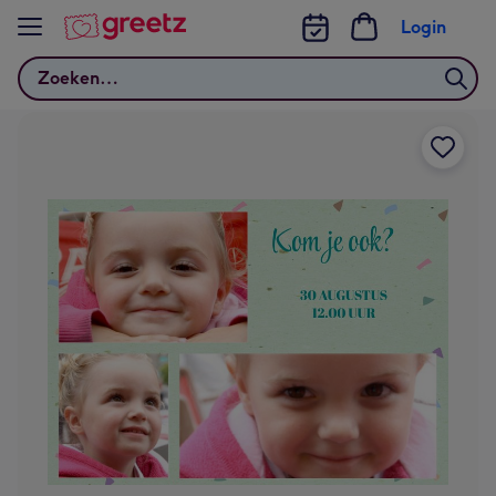
Bekijk meer
Login
Zoeken