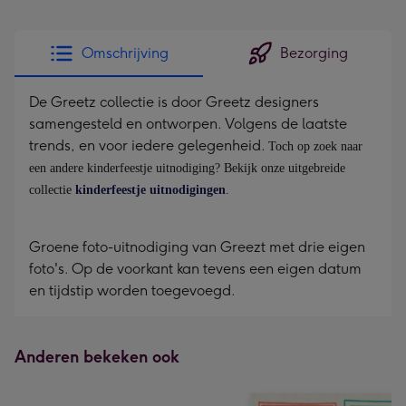
kleine
gelukwens
Omschrijving
Bezorging
-
Dimensions:
De Greetz collectie is door Greetz designers
160
samengesteld en ontworpen. Volgens de laatste
x
trends, en voor iedere gelegenheid.
120
Toch op zoek naar
een andere kinderfeestje uitnodiging? Bekijk onze uitgebreide
mm
collectie
kinderfeestje uitnodigingen
.
Groene foto-uitnodiging van Greezt met drie eigen
foto's. Op de voorkant kan tevens een eigen datum
en tijdstip worden toegevoegd.
Anderen bekeken ook