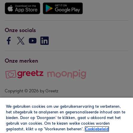
Onze socials
Onze merken
Copyright © 2026 by Greetz
We gebruiken cookies om uw gebruikerservaring te verbeteren,
het sitegebruik te analyseren en gepersonaliseerde inhoud aan te
bieden. Door op ‘Doorgaan’ te klikken, gaat u akkoord met het
gebruik van cookies. Om te kiezen welke cookies worden
geplaatst, klikt u op 'Voorkeuren beheren'.
Cookiebeleid
Alle prijzen zijn inclusief btw en andere heffingen. Lees de