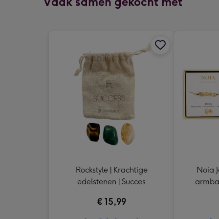
Vaak samen gekocht met
Rockstyle | Krachtige
Noia J
edelstenen | Succes
armban
€ 15,99