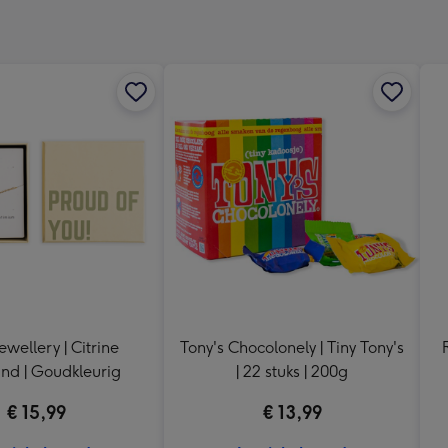
240
x
240
mm
ewellery | Citrine
Tony's Chocolonely | Tiny Tony's
d | Goudkleurig
| 22 stuks | 200g
€ 15,99
€ 13,99