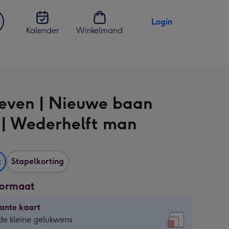
Login
Kalender
Winkelmand
jst
en
Leven | Nieuwe baan
 | Wederhelft man
t
Stapelkorting
formaat
ante kaart
ante
de kleine gelukwens