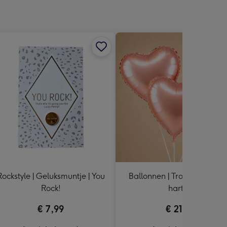
Rockstyle | Geluksmuntje | You
Ballonnen | Tros van 3 | Ro
Rock!
harten
€ 7,99
€ 21,99