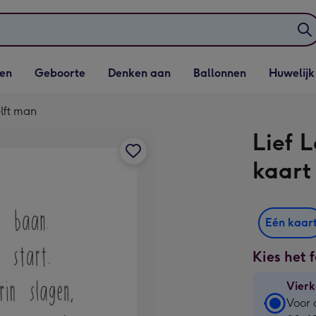
elijst
Vervolgkeuzelijst
Vervolgkeuzelijst
Vervolgkeuzelijst
Vervolgkeuzeli
en
Geboorte
Denken aan
Ballonnen
Huwelijk
penen
Geboorte openen
Denken aan openen
Ballonnen openen
Huwelijk open
lft man
Lief 
kaart
Eén kaar
Kies het 
Vierk
Vierk
Voor 