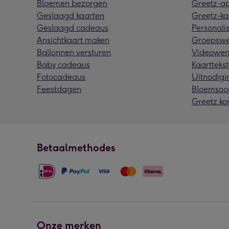
Bloemen bezorgen
Greetz-a
Geslaagd kaarten
Greetz-ka
Geslaagd cadeaus
Personalis
Ansichtkaart maken
Groepswe
Ballonnen versturen
Videowen
Baby cadeaus
Kaarttekst
Fotocadeaus
Uitnodigi
Feestdagen
Bloemsoo
Greetz ko
Betaalmethodes
Onze merken