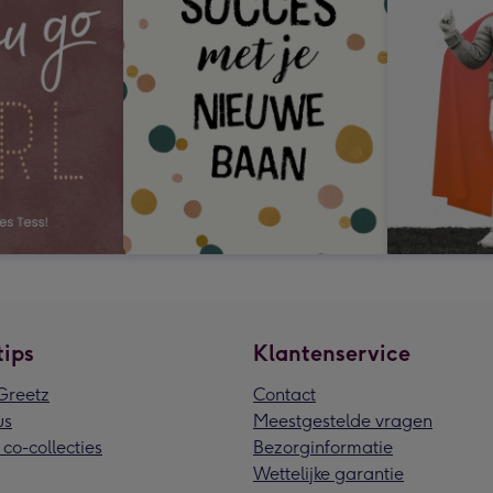
tips
Klantenservice
reetz
Contact
us
Meestgestelde vragen
 co-collecties
Bezorginformatie
Wettelijke garantie