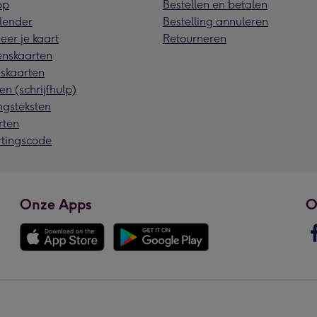
pp
Bestellen en betalen
lender
Bestelling annuleren
eer je kaart
Retourneren
nskaarten
skaarten
en (schrijfhulp)
ngsteksten
rten
rtingscode
Onze Apps
O