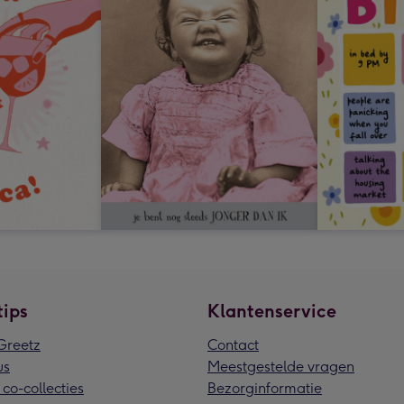
tips
Klantenservice
reetz
Contact
us
Meestgestelde vragen
 co-collecties
Bezorginformatie