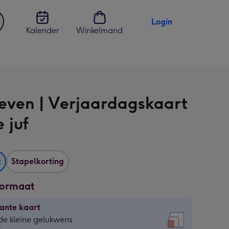
Login
Kalender
Winkelmand
jst
en
Leven | Verjaardagskaart
e juf
t
Stapelkorting
formaat
ante kaart
ante
de kleine gelukwens