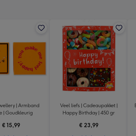
240
x
240
mm
wellery | Armband
Veel liefs | Cadeaupakket |
e | Goudkleurig
Happy Birthday | 450 gr
€ 15,99
€ 23,99