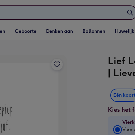
elijst
Vervolgkeuzelijst
Vervolgkeuzelijst
Vervolgkeuzelijst
Vervolgkeuzeli
en
Geboorte
Denken aan
Ballonnen
Huwelijk
penen
Geboorte openen
Denken aan openen
Ballonnen openen
Huwelijk open
Lief 
| Liev
Eén kaar
Kies het 
Vierk
Vierk
Voor 