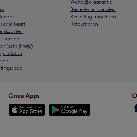
Wettelijke garantie
pp
Bestellen en betalen
lender
Bestelling annuleren
eer je kaart
Retourneren
nskaarten
skaarten
en (schrijfhulp)
ngsteksten
rten
rtingscode
Onze Apps
O