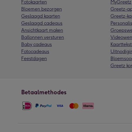
Fotokaarten
MyGreetz
Bloemen bezorgen
Greetz-a
Geslaagd kaarten
Greetz-ka
Geslaagd cadeaus
Personalis
Ansichtkaart maken
Groepswe
Ballonnen versturen
Videowen
Baby cadeaus
Kaarttekst
Fotocadeaus
Uitnodigi
Feestdagen
Bloemsoo
Greetz ko
Betaalmethodes