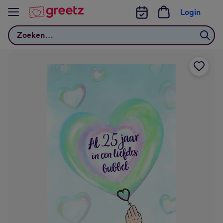
Bekijk meer
Login
Zoeken