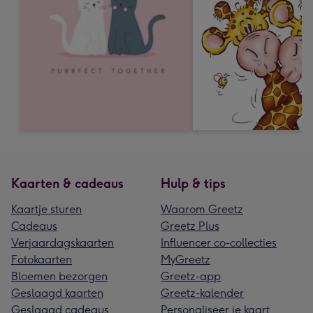
Kaarten & cadeaus
Hulp & tips
Kaartje sturen
Waarom Greetz
Cadeaus
Greetz Plus
Verjaardagskaarten
Influencer co-collecties
Fotokaarten
MyGreetz
Bloemen bezorgen
Greetz-app
Geslaagd kaarten
Greetz-kalender
Geslaagd cadeaus
Personaliseer je kaart