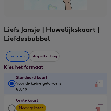
Liefs Jansje | Huwelijkskaart |
Liefdesbubbel
Eén kaart
Stapelkorting
Kies het formaat
Standaard kaart
Standaard
Voor de kleine gelukwens
kaart
€3,49
-
Grote kaart
€3,49
Grote
-
Meest gekozen