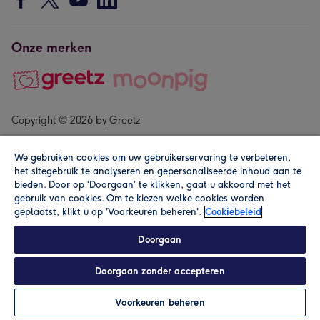
Onze merken
Copyright © 2026 by Greetz
We gebruiken cookies om uw gebruikerservaring te verbeteren,
het sitegebruik te analyseren en gepersonaliseerde inhoud aan te
bieden. Door op ‘Doorgaan’ te klikken, gaat u akkoord met het
gebruik van cookies. Om te kiezen welke cookies worden
geplaatst, klikt u op 'Voorkeuren beheren'.
Cookiebeleid
Alle prijzen zijn inclusief btw en andere heffingen. Lees de
algemene voorwaarden
.
Doorgaan
Doorgaan zonder accepteren
Personaliseren
Voorkeuren beheren