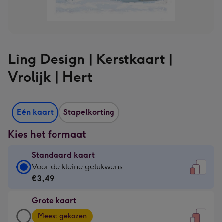
Ling Design | Kerstkaart |
Vrolijk | Hert
Eén kaart
Stapelkorting
Kies het formaat
Standaard kaart
Standaard
Voor de kleine gelukwens
kaart
€3,49
-
Grote kaart
€3,49
Grote
-
Meest gekozen