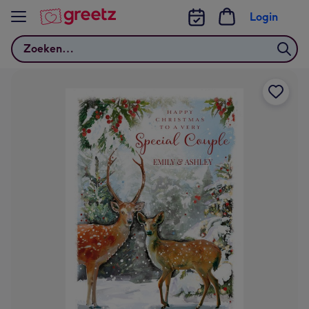
Bekijk meer
Login
Zoeken