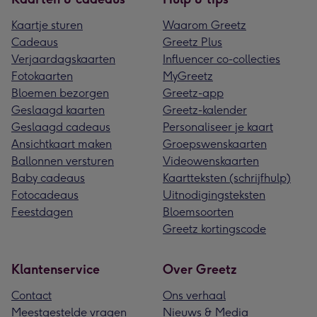
Kaartje sturen
Waarom Greetz
Cadeaus
Greetz Plus
Verjaardagskaarten
Influencer co-collecties
Fotokaarten
MyGreetz
Bloemen bezorgen
Greetz-app
Geslaagd kaarten
Greetz-kalender
Geslaagd cadeaus
Personaliseer je kaart
Ansichtkaart maken
Groepswenskaarten
Ballonnen versturen
Videowenskaarten
Baby cadeaus
Kaartteksten (schrijfhulp)
Fotocadeaus
Uitnodigingsteksten
Feestdagen
Bloemsoorten
Greetz kortingscode
Klantenservice
Over Greetz
Contact
Ons verhaal
Meestgestelde vragen
Nieuws & Media