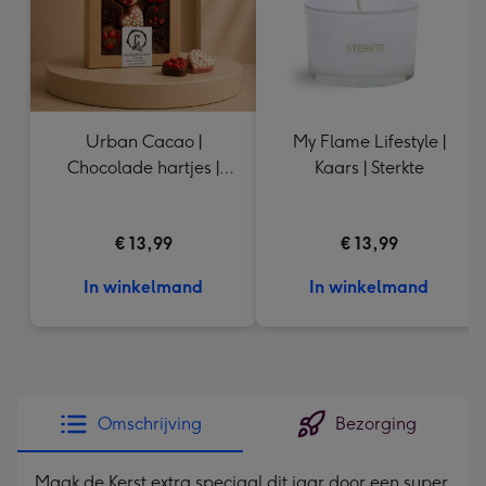
Urban Cacao |
My Flame Lifestyle |
Chocolade hartjes |
Kaars | Sterkte
155g
€ 13,99
€ 13,99
In winkelmand
In winkelmand
Omschrijving
Bezorging
Maak de Kerst extra speciaal dit jaar door een super