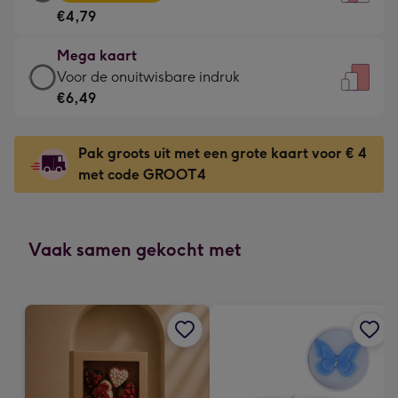
kaart
Voor
€4,79
-
de
€4,79
kleine
Mega kaart
-
gelukwens
Mega
Voor de onuitwisbare indruk
Meest
-
kaart
€6,49
gekozen
Dimensions:
-
-
120
€6,49
Dimensions:
Pak groots uit met een grote kaart voor € 4
x
-
167
met code GROOT4
160
Voor
x
mm
de
231
onuitwisbare
mm
indruk
Vaak samen gekocht met
-
Dimensions:
241
x
333
mm