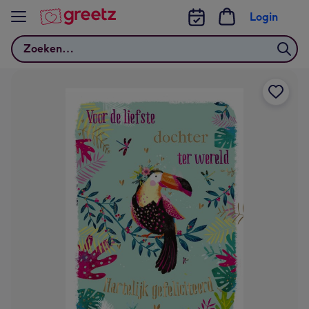
Bekijk meer
Login
Zoeken