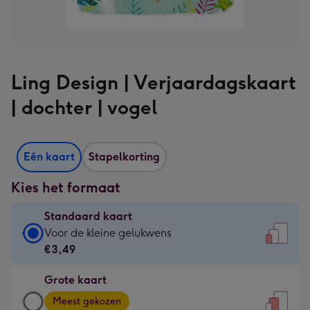
Ling Design | Verjaardagskaart
| dochter | vogel
Eén kaart
Stapelkorting
Kies het formaat
Standaard kaart
Standaard
Voor de kleine gelukwens
kaart
€3,49
-
Grote kaart
€3,49
Grote
-
Meest gekozen