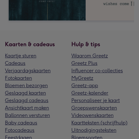
Kaarten & cadeaus
Hulp & tips
Kaartje sturen
Waarom Greetz
Cadeaus
Greetz Plus
Verjaardagskaarten
Influencer co-collecties
Fotokaarten
MyGreetz
Bloemen bezorgen
Greetz-app
Geslaagd kaarten
Greetz-kalender
Geslaagd cadeaus
Personaliseer je kaart
Ansichtkaart maken
Groepswenskaarten
Ballonnen versturen
Videowenskaarten
Baby cadeaus
Kaartteksten (schrijfhulp)
Fotocadeaus
Uitnodigingsteksten
Feestdagen
Bloemsoorten