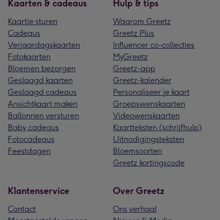
Kaarten & cadeaus
Hulp & tips
Kaartje sturen
Waarom Greetz
Cadeaus
Greetz Plus
Verjaardagskaarten
Influencer co-collecties
Fotokaarten
MyGreetz
Bloemen bezorgen
Greetz-app
Geslaagd kaarten
Greetz-kalender
Geslaagd cadeaus
Personaliseer je kaart
Ansichtkaart maken
Groepswenskaarten
Ballonnen versturen
Videowenskaarten
Baby cadeaus
Kaartteksten (schrijfhulp)
Fotocadeaus
Uitnodigingsteksten
Feestdagen
Bloemsoorten
Greetz kortingscode
Klantenservice
Over Greetz
Contact
Ons verhaal