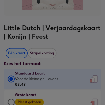
Little Dutch | Verjaardagskaart
| Konijn | Feest
Eén kaart
Stapelkorting
Kies het formaat
Standaard kaart
Standaard
Voor de kleine gelukwens
kaart
€3,49
-
Grote kaart
€3,49
Grote
-
Meest gekozen