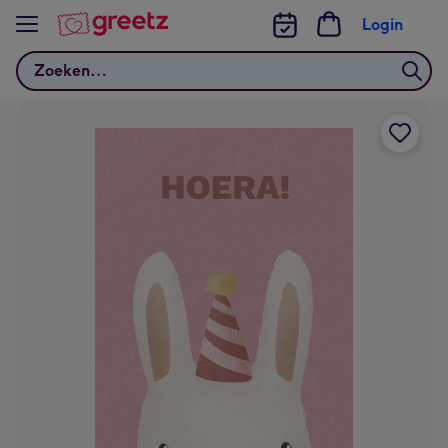
Bekijk meer
Login
Zoeken