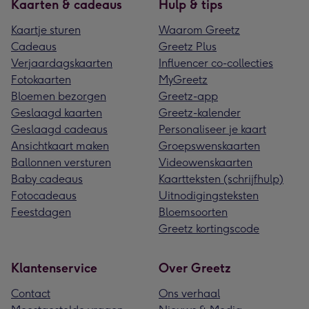
Kaarten & cadeaus
Hulp & tips
Kaartje sturen
Waarom Greetz
Cadeaus
Greetz Plus
Verjaardagskaarten
Influencer co-collecties
Fotokaarten
MyGreetz
Bloemen bezorgen
Greetz-app
Geslaagd kaarten
Greetz-kalender
Geslaagd cadeaus
Personaliseer je kaart
Ansichtkaart maken
Groepswenskaarten
Ballonnen versturen
Videowenskaarten
Baby cadeaus
Kaartteksten (schrijfhulp)
Fotocadeaus
Uitnodigingsteksten
Feestdagen
Bloemsoorten
Greetz kortingscode
Klantenservice
Over Greetz
Contact
Ons verhaal