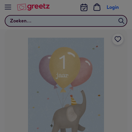
Bekijk meer
Login
Zoeken