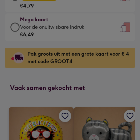
kaart
Voor
€4,79
-
de
€4,79
kleine
Mega kaart
-
gelukwens
Mega
Voor de onuitwisbare indruk
Meest
-
kaart
€6,49
gekozen
Dimensions:
-
-
120
€6,49
Dimensions:
Pak groots uit met een grote kaart voor € 4
x
-
167
met code GROOT4
160
Voor
x
mm
de
231
onuitwisbare
mm
indruk
Vaak samen gekocht met
-
Dimensions:
241
x
333
mm