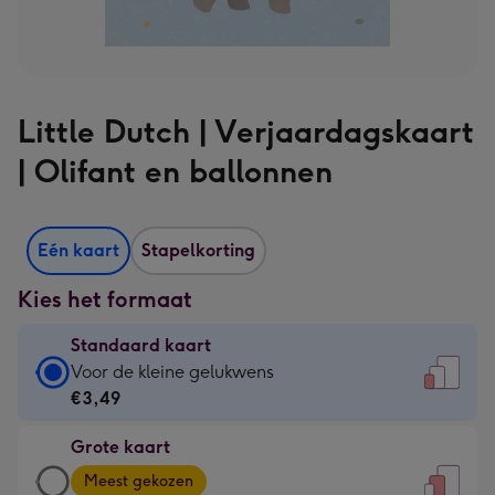
Little Dutch | Verjaardagskaart
| Olifant en ballonnen
Eén kaart
Stapelkorting
Kies het formaat
Standaard kaart
Standaard
Voor de kleine gelukwens
kaart
€3,49
-
Grote kaart
€3,49
Grote
-
Meest gekozen