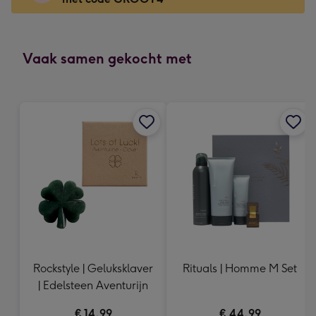
x
166
mm
-
Vaak samen gekocht met
Dimensions:
118
x
166
mm
Rockstyle | Geluksklaver
Rituals | Homme M Set
| Edelsteen Aventurijn
€ 14,99
€ 44,99