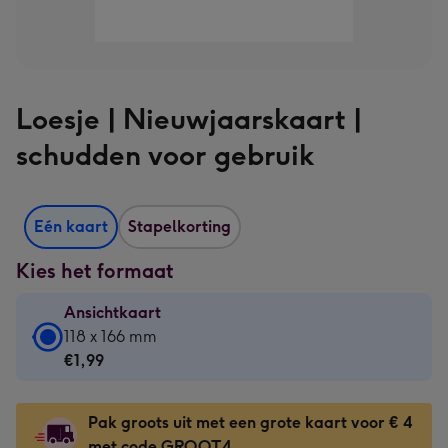
Loesje | Nieuwjaarskaart |
schudden voor gebruik
Eén kaart
Stapelkorting
Kies het formaat
Ansichtkaart
Ansichtkaart
118 x 166 mm
-
€1,99
€1,99
-
Pak groots uit met een grote kaart voor € 4
118
met code GROOT4