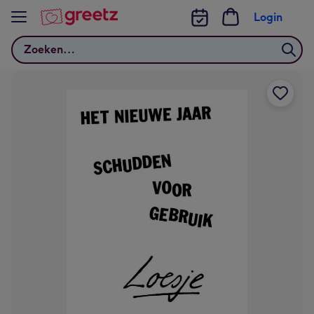
Bekijk meer
Login
Zoeken