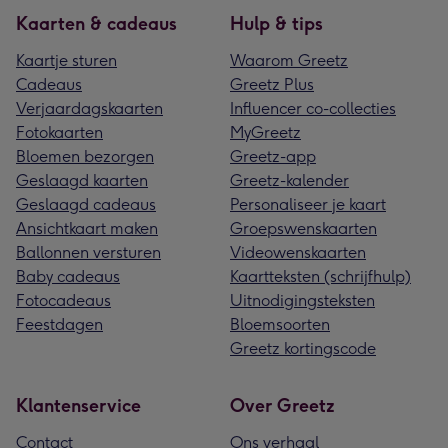
Kaarten & cadeaus
Hulp & tips
Kaartje sturen
Waarom Greetz
Cadeaus
Greetz Plus
Verjaardagskaarten
Influencer co-collecties
Fotokaarten
MyGreetz
Bloemen bezorgen
Greetz-app
Geslaagd kaarten
Greetz-kalender
Geslaagd cadeaus
Personaliseer je kaart
Ansichtkaart maken
Groepswenskaarten
Ballonnen versturen
Videowenskaarten
Baby cadeaus
Kaartteksten (schrijfhulp)
Fotocadeaus
Uitnodigingsteksten
Feestdagen
Bloemsoorten
Greetz kortingscode
Klantenservice
Over Greetz
Contact
Ons verhaal