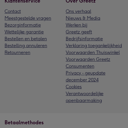
Klantenservice
Over Greetz
Contact
Ons verhaal
Meestgestelde vragen
Nieuws & Media
Bezorginformatie
Werken bij
Wettelijke garantie
Greetz geeft
Bestellen en betalen
Bedrijfsinformatie
Bestelling annuleren
Verklaring toegankelijkheid
Retourneren
Voorwaarden Thuiswinkel
Voorwaarden Greetz
Consumenten
Privacy - geupdate
december 2024
Cookies
Verantwoordelijke
openbaarmaking
Betaalmethodes