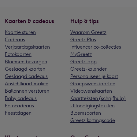
Kaarten & cadeaus
Hulp & tips
Kaartje sturen
Waarom Greetz
Cadeaus
Greetz Plus
Verjaardagskaarten
Influencer co-collecties
Fotokaarten
MyGreetz
Bloemen bezorgen
Greetz-app
Geslaagd kaarten
Greetz-kalender
Geslaagd cadeaus
Personaliseer je kaart
Ansichtkaart maken
Groepswenskaarten
Ballonnen versturen
Videowenskaarten
Baby cadeaus
Kaartteksten (schrijfhulp)
Fotocadeaus
Uitnodigingsteksten
Feestdagen
Bloemsoorten
Greetz kortingscode