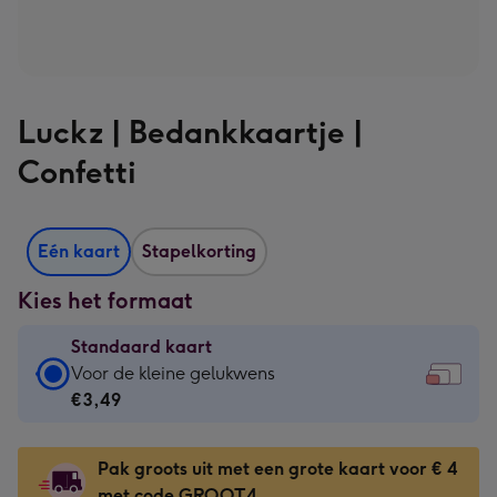
Luckz | Bedankkaartje |
Confetti
Eén kaart
Stapelkorting
Kies het formaat
Standaard kaart
Standaard
Voor de kleine gelukwens
kaart
€3,49
-
€3,49
Pak groots uit met een grote kaart voor € 4
-
met code GROOT4