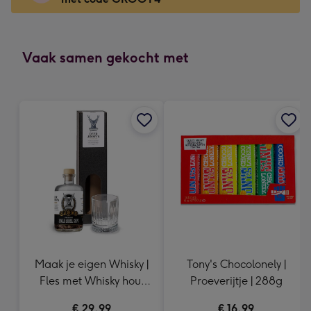
Voor
de
kleine
gelukwens
Vaak samen gekocht met
-
Dimensions:
160
x
120
mm
Maak je eigen Whisky |
Tony's Chocolonely |
Fles met Whisky hout
Proeverijtje | 288g
snippers
€ 29,99
€ 16,99