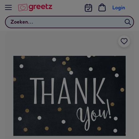
Bekijk meer
Login
Zoeken