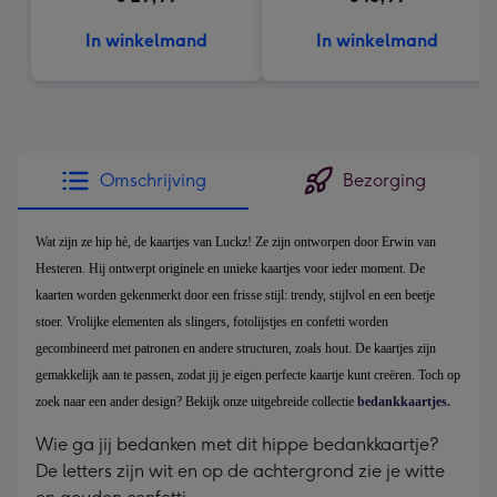
In winkelmand
In winkelmand
Omschrijving
Bezorging
Wat zijn ze hip hè, de kaartjes van Luckz! Ze zijn ontworpen door Erwin van
Hesteren. Hij ontwerpt originele en unieke kaartjes voor ieder moment. De
kaarten worden gekenmerkt door een frisse stijl: trendy, stijlvol en een beetje
stoer. Vrolijke elementen als slingers, fotolijstjes en confetti worden
gecombineerd met patronen en andere structuren, zoals hout. De kaartjes zijn
gemakkelijk aan te passen, zodat jij je eigen perfecte kaartje kunt creëren. Toch op
zoek naar een ander design? Bekijk onze uitgebreide collectie
bedankkaartjes.
Wie ga jij bedanken met dit hippe bedankkaartje?
De letters zijn wit en op de achtergrond zie je witte