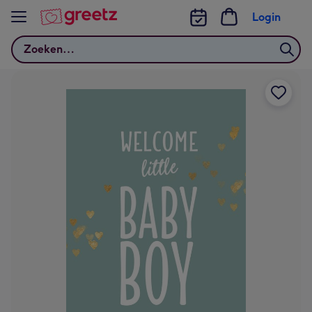
Bekijk meer
Login
Zoeken