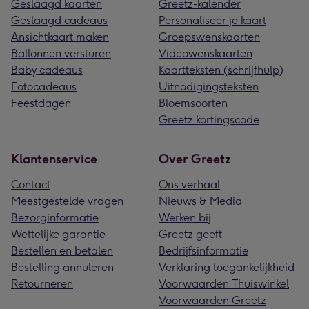
Geslaagd kaarten
Greetz-kalender
Geslaagd cadeaus
Personaliseer je kaart
Ansichtkaart maken
Groepswenskaarten
Ballonnen versturen
Videowenskaarten
Baby cadeaus
Kaartteksten (schrijfhulp)
Fotocadeaus
Uitnodigingsteksten
Feestdagen
Bloemsoorten
Greetz kortingscode
Klantenservice
Over Greetz
Contact
Ons verhaal
Meestgestelde vragen
Nieuws & Media
Bezorginformatie
Werken bij
Wettelijke garantie
Greetz geeft
Bestellen en betalen
Bedrijfsinformatie
Bestelling annuleren
Verklaring toegankelijkheid
Retourneren
Voorwaarden Thuiswinkel
Voorwaarden Greetz