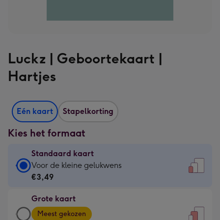
Luckz | Geboortekaart |
Hartjes
Eén kaart
Stapelkorting
Kies het formaat
Standaard kaart
Standaard
Voor de kleine gelukwens
kaart
€3,49
-
Grote kaart
€3,49
Grote
-
Meest gekozen