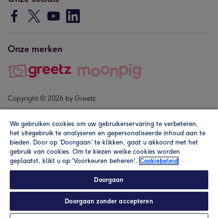
Onze merken
Copyright © 2026 by Greetz
We gebruiken cookies om uw gebruikerservaring te verbeteren,
het sitegebruik te analyseren en gepersonaliseerde inhoud aan te
bieden. Door op ‘Doorgaan’ te klikken, gaat u akkoord met het
gebruik van cookies. Om te kiezen welke cookies worden
geplaatst, klikt u op 'Voorkeuren beheren'.
Cookiebeleid
Alle prijzen zijn inclusief btw en andere heffingen. Lees de
algemene voorwaarden
.
Doorgaan
Doorgaan zonder accepteren
In winkelmand
Personaliseren