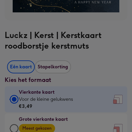
Luckz | Kerst | Kerstkaart
roodborstje kerstmuts
Eén kaart
Stapelkorting
Kies het formaat
Vierkante kaart
Vierkante
Voor de kleine gelukwens
kaart
€3,49
-
Grote vierkante kaart
€3,49
Grote
-
Meest gekozen