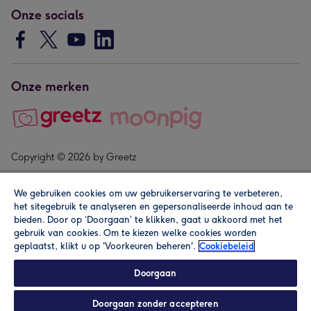
Onze socials
Onze merken
Copyright © 2026 by Greetz
We gebruiken cookies om uw gebruikerservaring te verbeteren,
het sitegebruik te analyseren en gepersonaliseerde inhoud aan te
bieden. Door op ‘Doorgaan’ te klikken, gaat u akkoord met het
gebruik van cookies. Om te kiezen welke cookies worden
geplaatst, klikt u op 'Voorkeuren beheren'.
Cookiebeleid
Alle prijzen zijn inclusief btw en andere heffingen. Lees de
algemene voorwaarden
.
Doorgaan
Doorgaan zonder accepteren