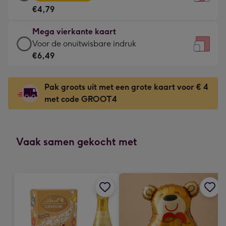
vierkante
Voor
€4,79
kaart
de
-
kleine
Mega vierkante kaart
€4,79
gelukwens
Mega
Voor de onuitwisbare indruk
-
-
vierkante
€6,49
Meest
Dimensions:
kaart
gekozen
130
-
-
Pak groots uit met een grote kaart voor € 4
x
€6,49
Dimensions:
met code GROOT4
130
-
167
mm
Voor
x
de
167
onuitwisbare
Vaak samen gekocht met
mm
indruk
-
Dimensions:
240
x
240
mm