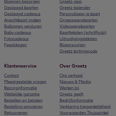
Bloemen bezorgen
Greetz-app
Geslaagd kaarten
Greetz-kalender
Geslaagd cadeaus
Personaliseer je kaart
Ansichtkaart maken
Groepswenskaarten
Ballonnen versturen
Videowenskaarten
Baby cadeaus
Kaartteksten (schrijfhulp)
Fotocadeaus
Uitnodigingsteksten
Feestdagen
Bloemsoorten
Greetz kortingscode
Klantenservice
Over Greetz
Contact
Ons verhaal
Meestgestelde vragen
Nieuws & Media
Bezorginformatie
Werken bij
Wettelijke garantie
Greetz geeft
Bestellen en betalen
Bedrijfsinformatie
Bestelling annuleren
Verklaring toegankelijkheid
Retourneren
Voorwaarden Thuiswinkel