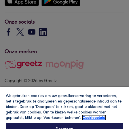
Onze socials
Onze merken
Copyright © 2026 by Greetz
We gebruiken cookies om uw gebruikerservaring te verbeteren,
het sitegebruik te analyseren en gepersonaliseerde inhoud aan te
bieden. Door op ‘Doorgaan’ te klikken, gaat u akkoord met het
gebruik van cookies. Om te kiezen welke cookies worden
geplaatst, klikt u op 'Voorkeuren beheren'.
Cookiebeleid
Alle prijzen zijn inclusief btw en andere heffingen. Lees de
algemene voorwaarden
.
Doorgaan