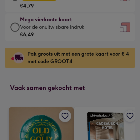
vierkante
Voor
€4,79
kaart
de
-
kleine
Mega vierkante kaart
€4,79
gelukwens
Mega
Voor de onuitwisbare indruk
-
-
vierkante
€6,49
Meest
Dimensions:
kaart
gekozen
130
-
-
Pak groots uit met een grote kaart voor € 4
x
€6,49
Dimensions:
met code GROOT4
130
-
167
mm
Voor
x
de
167
onuitwisbare
Vaak samen gekocht met
mm
indruk
-
Dimensions:
240
x
240
mm