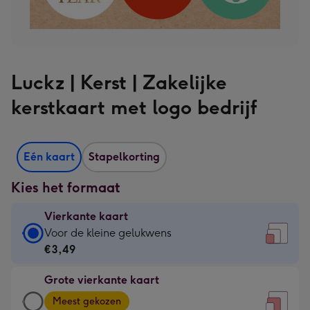
Luckz | Kerst | Zakelijke
kerstkaart met logo bedrijf
Eén kaart
Stapelkorting
Kies het formaat
Vierkante kaart
Vierkante
Voor de kleine gelukwens
kaart
€3,49
-
Grote vierkante kaart
€3,49
Grote
-
Meest gekozen