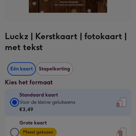
Luckz | Kerstkaart | fotokaart |
met tekst
Eén kaart
Stapelkorting
Kies het formaat
Standaard kaart
Standaard
Voor de kleine gelukwens
kaart
€3,49
-
Grote kaart
€3,49
Grote
-
Meest gekozen