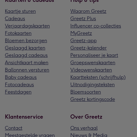
Kaartje sturen
Waarom Greetz
Cadeaus
Greetz Plus
Verjaardagskaarten
Influencer co-collecties
Fotokaarten
MyGreetz
Bloemen bezorgen
Greetz-app
Geslaagd kaarten
Greetz-kalender
Geslaagd cadeaus
Personaliseer je kaart
Ansichtkaart maken
Groepswenskaarten
Ballonnen versturen
Videowenskaarten
Baby cadeaus
Kaartteksten (schrijfhulp)
Fotocadeaus
Uitnodigingsteksten
Feestdagen
Bloemsoorten
Greetz kortingscode
Klantenservice
Over Greetz
Contact
Ons verhaal
Meestgestelde vragen
Nieuws & Media