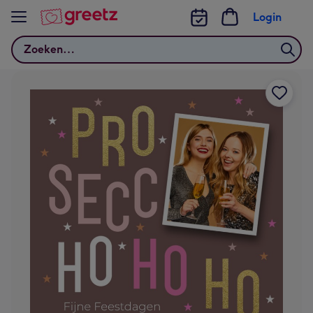
Bekijk meer
Login
Zoeken