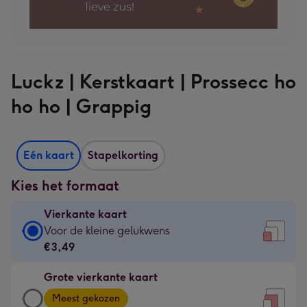
Luckz | Kerstkaart | Prossecc ho
ho ho | Grappig
Eén kaart
Stapelkorting
Kies het formaat
Vierkante kaart
Vierkante
Voor de kleine gelukwens
kaart
€3,49
-
Grote vierkante kaart
€3,49
Grote
-
Meest gekozen