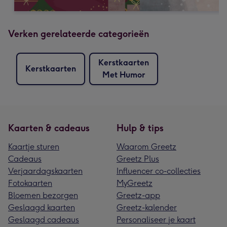
Verken gerelateerde categorieën
Kerstkaarten
Kerstkaarten
Met Humor
Kaarten & cadeaus
Hulp & tips
Kaartje sturen
Waarom Greetz
Cadeaus
Greetz Plus
Verjaardagskaarten
Influencer co-collecties
Fotokaarten
MyGreetz
Bloemen bezorgen
Greetz-app
Geslaagd kaarten
Greetz-kalender
Geslaagd cadeaus
Personaliseer je kaart