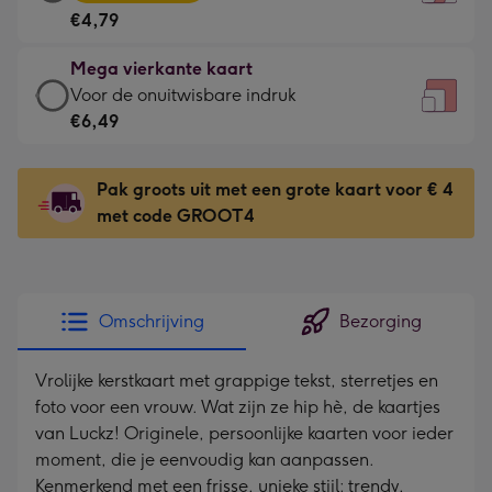
vierkante
Voor
€4,79
kaart
de
-
kleine
Mega vierkante kaart
€4,79
gelukwens
Mega
Voor de onuitwisbare indruk
-
-
vierkante
€6,49
Meest
Dimensions:
kaart
gekozen
130
-
-
Pak groots uit met een grote kaart voor € 4
x
€6,49
Dimensions:
met code GROOT4
130
-
167
mm
Voor
x
de
167
onuitwisbare
mm
Omschrijving
Bezorging
indruk
-
Vrolijke kerstkaart met grappige tekst, sterretjes en
Dimensions:
foto voor een vrouw. Wat zijn ze hip hè, de kaartjes
240
van Luckz! Originele, persoonlijke kaarten voor ieder
x
moment, die je eenvoudig kan aanpassen.
240
Kenmerkend met een frisse, unieke stijl: trendy,
mm