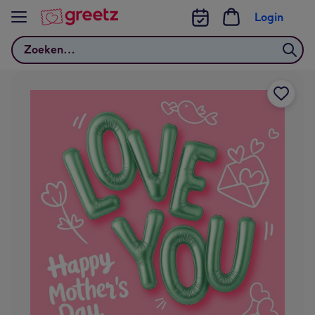
Bekijk meer
Login
Zoeken