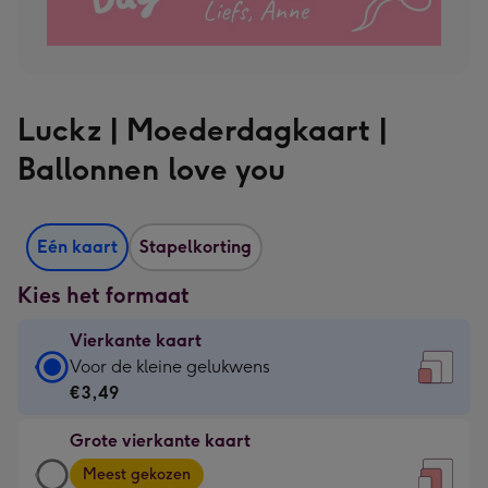
Luckz | Moederdagkaart |
Ballonnen love you
Eén kaart
Stapelkorting
Kies het formaat
Vierkante kaart
Vierkante
Voor de kleine gelukwens
kaart
€3,49
-
Grote vierkante kaart
€3,49
Grote
-
Meest gekozen