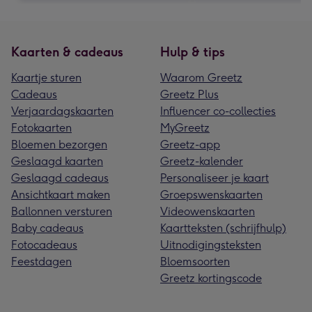
Kaarten & cadeaus
Hulp & tips
Kaartje sturen
Waarom Greetz
Cadeaus
Greetz Plus
Verjaardagskaarten
Influencer co-collecties
Fotokaarten
MyGreetz
Bloemen bezorgen
Greetz-app
Geslaagd kaarten
Greetz-kalender
Geslaagd cadeaus
Personaliseer je kaart
Ansichtkaart maken
Groepswenskaarten
Ballonnen versturen
Videowenskaarten
Baby cadeaus
Kaartteksten (schrijfhulp)
Fotocadeaus
Uitnodigingsteksten
Feestdagen
Bloemsoorten
Greetz kortingscode