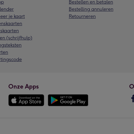
pp
Bestellen en betalen
lender
Bestelling annuleren
eer je kaart
Retourneren
nskaarten
skaarten
en (schrijfhulp)
ngsteksten
rten
rtingscode
Onze Apps
O