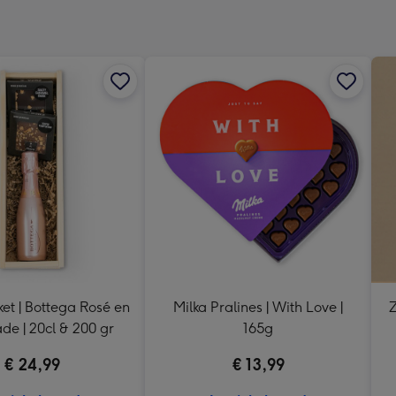
x
333
mm
et | Bottega Rosé en
Milka Pralines | With Love |
Z
de | 20cl & 200 gr
165g
€ 24,99
€ 13,99