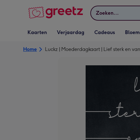
Bekijk meer
Zoeken
Vervolgkeuzelijst
Vervolgkeuzelijst
Vervolgkeuzelijst
Vervolgkeuz
Kaarten
Verjaardag
Cadeaus
Bloem
Kaarten openen
Verjaardag openen
Cadeaus openen
Bloemen o
Home
Luckz | Moederdagkaart | Lief sterk en v