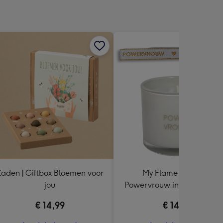
aden | Giftbox Bloemen voor
My Flame Lifestyle |
jou
Powervrouw incl. armband
€ 14,99
€ 14,99