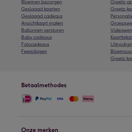
Bloemen bezorgen
Greetz-a
Geslaagd kaarten
Greetz-ka
Geslaagd cadeaus
Personalis
Ansichtkaart maken
Groepswe
Ballonnen versturen
Videowen
Baby cadeaus
Kaarttekst
Fotocadeaus
Uitnodigi
Feestdagen
Bloemsoo
Greetz ko
Betaalmethodes
Onze merken