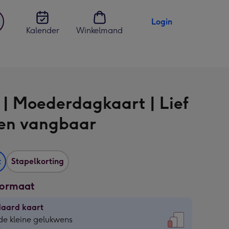
Login
Kalender
Winkelmand
jst
en
 | Moederdagkaart | Lief
 en vangbaar
t
Stapelkorting
formaat
daard kaart
daard
de kleine gelukwens