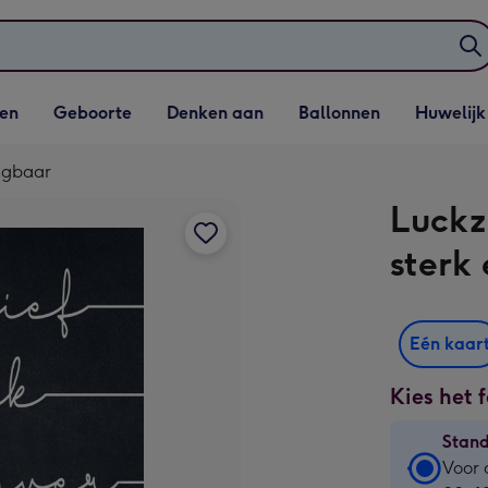
elijst
Vervolgkeuzelijst
Vervolgkeuzelijst
Vervolgkeuzelijst
Vervolgkeuzeli
en
Geboorte
Denken aan
Ballonnen
Huwelijk
penen
Geboorte openen
Denken aan openen
Ballonnen openen
Huwelijk open
angbaar
Luckz
sterk
Eén kaar
Kies het 
Stan
Stan
Voor 