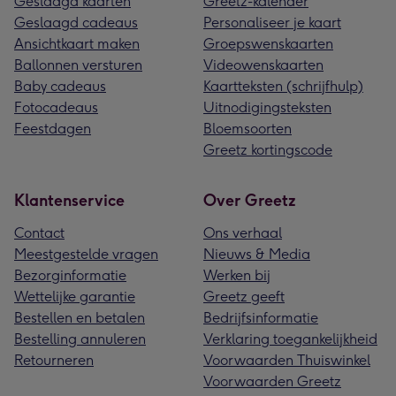
Geslaagd kaarten
Greetz-kalender
Geslaagd cadeaus
Personaliseer je kaart
Ansichtkaart maken
Groepswenskaarten
Ballonnen versturen
Videowenskaarten
Baby cadeaus
Kaartteksten (schrijfhulp)
Fotocadeaus
Uitnodigingsteksten
Feestdagen
Bloemsoorten
Greetz kortingscode
Klantenservice
Over Greetz
Contact
Ons verhaal
Meestgestelde vragen
Nieuws & Media
Bezorginformatie
Werken bij
Wettelijke garantie
Greetz geeft
Bestellen en betalen
Bedrijfsinformatie
Bestelling annuleren
Verklaring toegankelijkheid
Retourneren
Voorwaarden Thuiswinkel
Voorwaarden Greetz