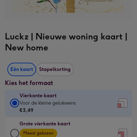
Luckz | Nieuwe woning kaart |
New home
Eén kaart
Stapelkorting
Kies het formaat
Vierkante kaart
Vierkante
Voor de kleine gelukwens
kaart
€3,49
-
Grote vierkante kaart
€3,49
Grote
-
Meest gekozen