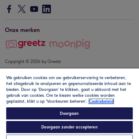
Onze merken
Copyright © 2026 by Greetz
We gebruiken cookies om uw gebruikerservaring te verbeteren,
het sitegebruik te analyseren en gepersonaliseerde inhoud aan te
bieden. Door op ‘Doorgaan’ te klikken, gaat u akkoord met het
gebruik van cookies. Om te kiezen welke cookies worden
geplaatst, klikt u op 'Voorkeuren beheren'.
Cookiebeleid
Alle prijzen zijn inclusief btw en andere heffingen. Lees de
algemene voorwaarden
.
Doorgaan
Doorgaan zonder accepteren
Personaliseren