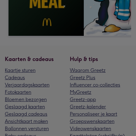
Kaarten & cadeaus
Hulp & tips
Kaartje sturen
Waarom Greetz
Cadeaus
Greetz Plus
Verjaardagskaarten
Influencer co-collecties
Fotokaarten
MyGreetz
Bloemen bezorgen
Greetz-app
Geslaagd kaarten
Greetz-kalender
Geslaagd cadeaus
Personaliseer je kaart
Ansichtkaart maken
Groepswenskaarten
Ballonnen versturen
Videowenskaarten
Baby cadeaus
Kaartteksten (schrijfhulp)