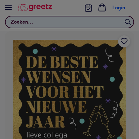
Bekijk meer
Login
Zoeken