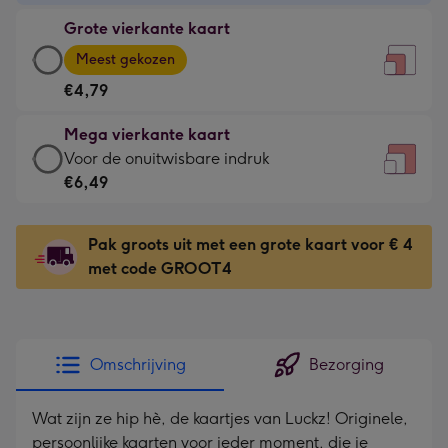
-
Grote vierkante kaart
€3,49
Grote
-
Meest gekozen
vierkante
Voor
€4,79
kaart
de
-
kleine
Mega vierkante kaart
€4,79
gelukwens
Mega
Voor de onuitwisbare indruk
-
-
vierkante
€6,49
Meest
Dimensions:
kaart
gekozen
130
-
-
Pak groots uit met een grote kaart voor € 4
x
€6,49
Dimensions:
met code GROOT4
130
-
167
mm
Voor
x
de
167
onuitwisbare
mm
Omschrijving
Bezorging
indruk
-
Wat zijn ze hip hè, de kaartjes van Luckz! Originele,
Dimensions:
persoonlijke kaarten voor ieder moment, die je
240