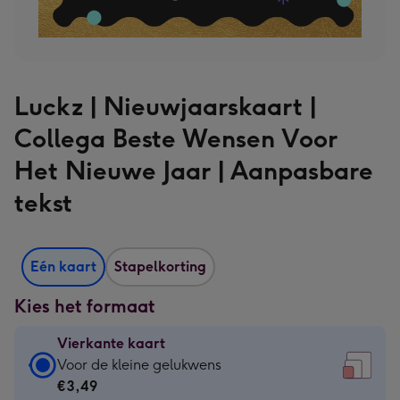
Luckz | Nieuwjaarskaart |
Collega Beste Wensen Voor
Het Nieuwe Jaar | Aanpasbare
tekst
Eén kaart
Stapelkorting
Kies het formaat
Vierkante kaart
Vierkante
Voor de kleine gelukwens
kaart
€3,49