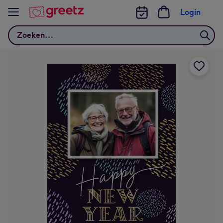
Bekijk meer
Login
Zoeken