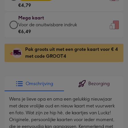
kaart
Voor
€4,79
-
de
€4,79
kleine
Mega kaart
-
gelukwens
Mega
Voor de onuitwisbare indruk
Meest
-
kaart
€6,49
gekozen
Dimensions:
-
-
120
€6,49
Dimensions:
Pak groots uit met een grote kaart voor € 4
x
-
167
met code GROOT4
160
Voor
x
mm
de
231
onuitwisbare
mm
indruk
Omschrijving
Bezorging
-
Dimensions:
Wens je lieve opa en oma een gelukkig nieuwjaar
241
met deze vrolijke oud en nieuw kaart met vuurwerk
x
en foto. Wat zijn ze hip hè, de kaartjes van Luckz!
333
Originele, persoonlijke kaarten voor ieder moment,
mm
die je eenvoudig kan aanpassen. Kenmerkend met