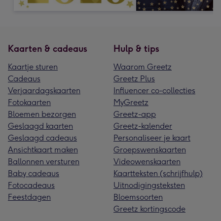
Kaarten & cadeaus
Hulp & tips
Kaartje sturen
Waarom Greetz
Cadeaus
Greetz Plus
Verjaardagskaarten
Influencer co-collecties
Fotokaarten
MyGreetz
Bloemen bezorgen
Greetz-app
Geslaagd kaarten
Greetz-kalender
Geslaagd cadeaus
Personaliseer je kaart
Ansichtkaart maken
Groepswenskaarten
Ballonnen versturen
Videowenskaarten
Baby cadeaus
Kaartteksten (schrijfhulp)
Fotocadeaus
Uitnodigingsteksten
Feestdagen
Bloemsoorten
Greetz kortingscode