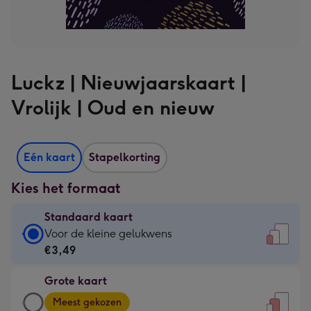
Luckz | Nieuwjaarskaart |
Vrolijk | Oud en nieuw
Eén kaart
Stapelkorting
Kies het formaat
Standaard kaart
Standaard
Voor de kleine gelukwens
kaart
€3,49
-
Grote kaart
€3,49
Grote
-
Meest gekozen