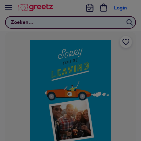
Bekijk meer
Login
Zoeken