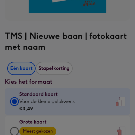
TMS | Nieuwe baan | fotokaart
met naam
Eén kaart
Stapelkorting
Kies het formaat
Standaard kaart
Standaard
Voor de kleine gelukwens
kaart
€3,49
-
Grote kaart
€3,49
Grote
-
Meest gekozen