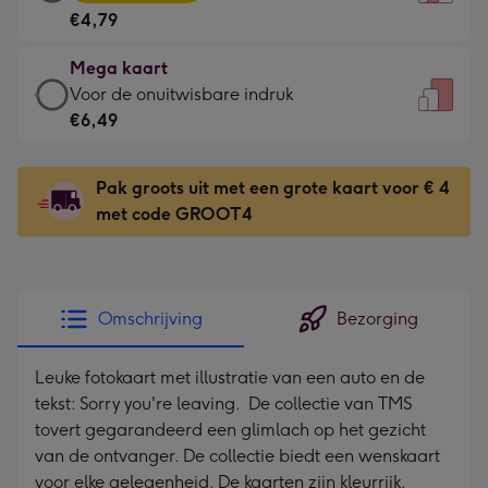
kaart
Voor
€4,79
-
de
€4,79
kleine
Mega kaart
-
gelukwens
Mega
Voor de onuitwisbare indruk
Meest
-
kaart
€6,49
gekozen
Dimensions:
-
-
120
€6,49
Dimensions:
Pak groots uit met een grote kaart voor € 4
x
-
167
met code GROOT4
160
Voor
x
mm
de
231
onuitwisbare
mm
indruk
Omschrijving
Bezorging
-
Dimensions:
Leuke fotokaart met illustratie van een auto en de
241
tekst: Sorry you're leaving. De collectie van TMS
x
tovert gegarandeerd een glimlach op het gezicht
333
van de ontvanger. De collectie biedt een wenskaart
mm
voor elke gelegenheid. De kaarten zijn kleurrijk,