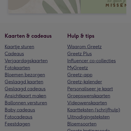
Kaarten & cadeaus
Hulp & tips
Kaartje sturen
Waarom Greetz
Cadeaus
Greetz Plus
Verjaardagskaarten
Influencer co-collecties
Fotokaarten
MyGreetz
Bloemen bezorgen
Greetz-app
Geslaagd kaarten
Greetz-kalender
Geslaagd cadeaus
Personaliseer je kaart
Ansichtkaart maken
Groepswenskaarten
Ballonnen versturen
Videowenskaarten
Baby cadeaus
Kaartteksten (schrijfhulp)
Fotocadeaus
Uitnodigingsteksten
Feestdagen
Bloemsoorten
Greetz kortingscode