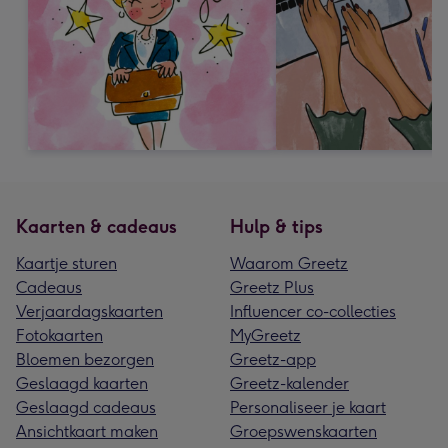
Kaarten & cadeaus
Hulp & tips
Kaartje sturen
Waarom Greetz
Cadeaus
Greetz Plus
Verjaardagskaarten
Influencer co-collecties
Fotokaarten
MyGreetz
Bloemen bezorgen
Greetz-app
Geslaagd kaarten
Greetz-kalender
Geslaagd cadeaus
Personaliseer je kaart
Ansichtkaart maken
Groepswenskaarten