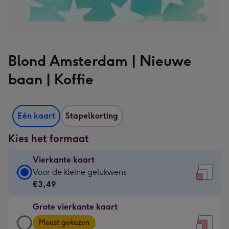
Blond Amsterdam | Nieuwe
baan | Koffie
Eén kaart
Stapelkorting
Kies het formaat
Vierkante kaart
Vierkante
Voor de kleine gelukwens
kaart
€3,49
-
Grote vierkante kaart
€3,49
Grote
-
Meest gekozen