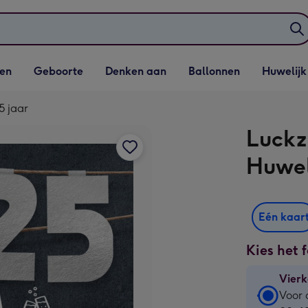
elijst
Vervolgkeuzelijst
Vervolgkeuzelijst
Vervolgkeuzelijst
Vervolgkeuzeli
en
Geboorte
Denken aan
Ballonnen
Huwelijk
penen
Geboorte openen
Denken aan openen
Ballonnen openen
Huwelijk open
5 jaar
Luckz
Huwel
Eén kaar
Kies het 
Vierk
Vierk
Voor 