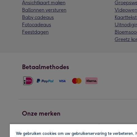
Ansichtkaart maken
Groepswe
Ballonnen versturen
Videowen
Baby cadeaus
Kaarttekst
Fotocadeaus
Uitnodigi
Feestdagen
Bloemsoo
Greetz ko
Betaalmethodes
Onze merken
We gebruiken cookies om uw gebruikerservaring te verbeteren, 