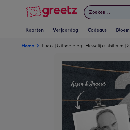
Bekijk meer
Zoeken
Vervolgkeuzelijst
Vervolgkeuzelijst
Vervolgkeuzelijst
Vervolgkeuz
Kaarten
Verjaardag
Cadeaus
Bloem
Kaarten openen
Verjaardag openen
Cadeaus openen
Bloemen o
Home
Luckz | Uitnodiging | Huwelijksjubileum | 2