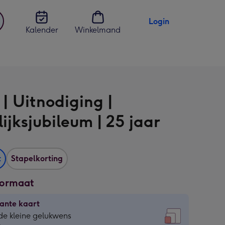
Login
Kalender
Winkelmand
jst
en
 | Uitnodiging |
ijksjubileum | 25 jaar
t
Stapelkorting
formaat
ante kaart
ante
de kleine gelukwens