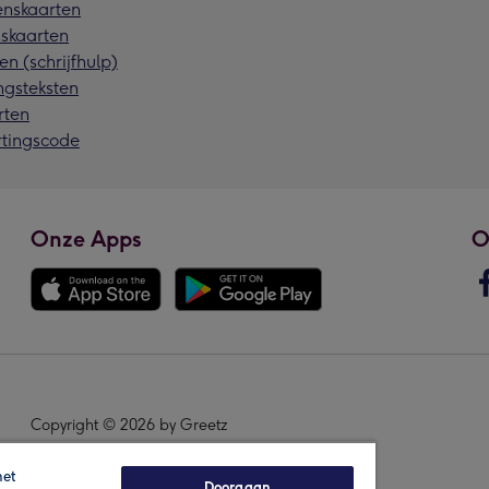
nskaarten
skaarten
en (schrijfhulp)
ngsteksten
rten
rtingscode
Onze Apps
O
Copyright © 2026 by Greetz
het
Doorgaan