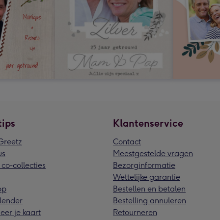
tips
Klantenservice
reetz
Contact
us
Meestgestelde vragen
 co-collecties
Bezorginformatie
Wettelijke garantie
pp
Bestellen en betalen
lender
Bestelling annuleren
eer je kaart
Retourneren