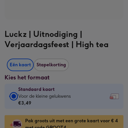
Luckz | Uitnodiging |
Verjaardagsfeest | High tea
Eén kaart
Stapelkorting
Kies het formaat
Standaard kaart
Standaard
Voor de kleine gelukwens
kaart
€3,49
-
€3,49
Pak groots uit met een grote kaart voor € 4
-
met code GROOT4