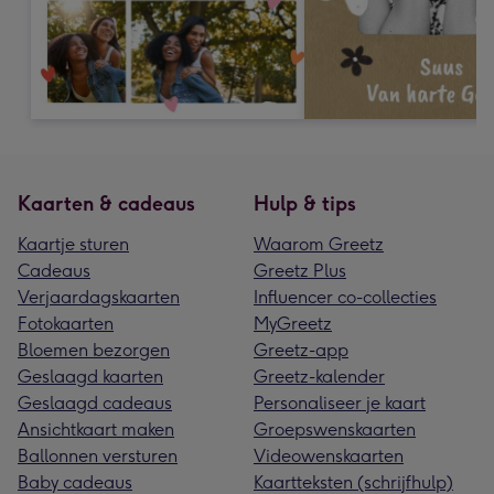
Kaarten & cadeaus
Hulp & tips
Kaartje sturen
Waarom Greetz
Cadeaus
Greetz Plus
Verjaardagskaarten
Influencer co-collecties
Fotokaarten
MyGreetz
Bloemen bezorgen
Greetz-app
Geslaagd kaarten
Greetz-kalender
Geslaagd cadeaus
Personaliseer je kaart
Ansichtkaart maken
Groepswenskaarten
Ballonnen versturen
Videowenskaarten
Baby cadeaus
Kaartteksten (schrijfhulp)