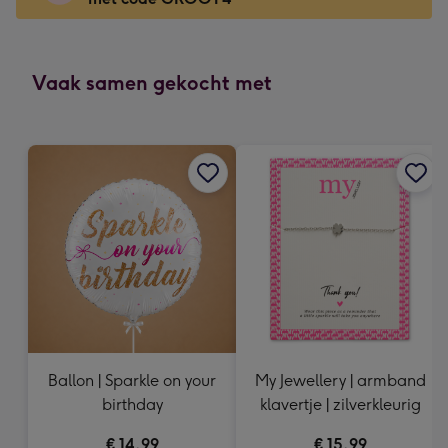
Voor
de
kleine
gelukwens
Vaak samen gekocht met
-
Dimensions:
160
x
120
mm
Ballon | Sparkle on your
My Jewellery | armband
birthday
klavertje | zilverkleurig
€ 14,99
€ 15,99