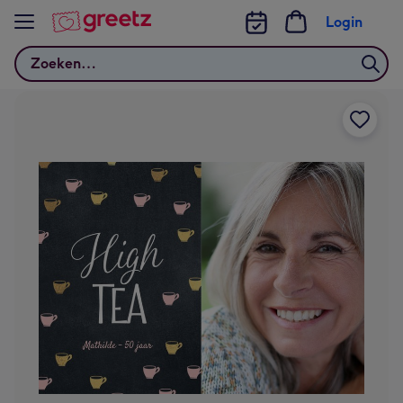
Bekijk meer
Login
Zoeken