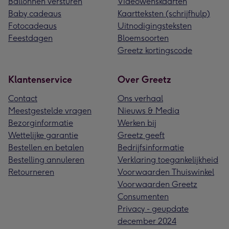
Ballonnen versturen
Videowenskaarten
Baby cadeaus
Kaartteksten (schrijfhulp)
Fotocadeaus
Uitnodigingsteksten
Feestdagen
Bloemsoorten
Greetz kortingscode
Klantenservice
Over Greetz
Contact
Ons verhaal
Meestgestelde vragen
Nieuws & Media
Bezorginformatie
Werken bij
Wettelijke garantie
Greetz geeft
Bestellen en betalen
Bedrijfsinformatie
Bestelling annuleren
Verklaring toegankelijkheid
Retourneren
Voorwaarden Thuiswinkel
Voorwaarden Greetz
Consumenten
Privacy - geupdate
december 2024