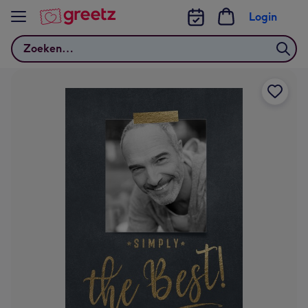
Bekijk meer
Login
Zoeken