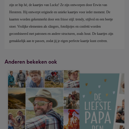
zijn ze hip hè, de kaartjes van Luckz! Ze zijn ontworpen door Erwin van 
Hesteren. Hij ontwerpt originele en unieke kaartjes voor ieder moment. De 
kaarten worden gekenmerkt door een frisse stijl: trendy, stijlvol en een beetje 
stoer. Vrolijke elementen als slingers, fotolijstjes en confetti worden 
gecombineerd met patronen en andere structuren, zoals hout. De kaartjes zijn 
gemakkelijk aan te passen, zodat jij je eigen perfecte kaartje kunt creëren.
Anderen bekeken ook