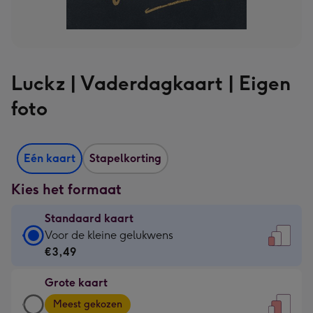
Luckz | Vaderdagkaart | Eigen
foto
Eén kaart
Stapelkorting
Kies het formaat
Standaard kaart
Standaard
Voor de kleine gelukwens
kaart
€3,49
-
Grote kaart
€3,49
Grote
-
Meest gekozen