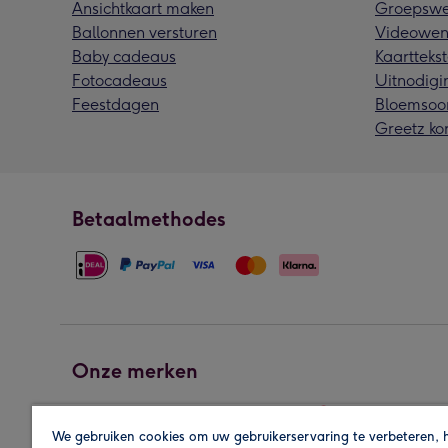
Ansichtkaart maken
Groepswe
Ballonnen versturen
Videowen
Baby cadeaus
Kaarttekst
Fotocadeaus
Uitnodigi
Feestdagen
Bloemsoo
Greetz ko
Betaalmethodes
Onze merken
We gebruiken cookies om uw gebruikerservaring te verbeteren, 