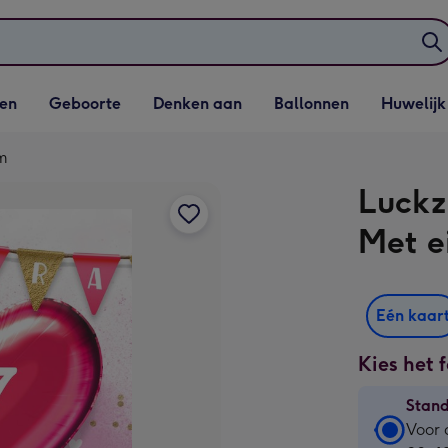
elijst
Vervolgkeuzelijst
Vervolgkeuzelijst
Vervolgkeuzelijst
Vervolgkeuzeli
en
Geboorte
Denken aan
Ballonnen
Huwelijk
penen
Geboorte openen
Denken aan openen
Ballonnen openen
Huwelijk open
am
Luckz
Met e
Eén kaar
Kies het 
Stan
Stan
Voor 