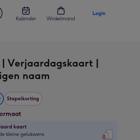
Login
Kalender
Winkelmand
jst
en
 | Verjaardagskaart |
igen naam
t
Stapelkorting
formaat
daard kaart
daard
de kleine gelukwens