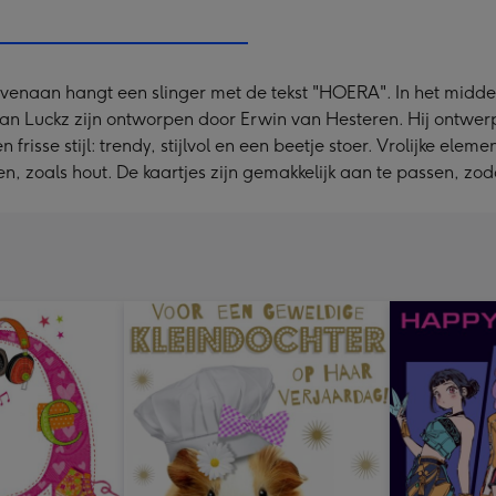
x
333
mm
 Bovenaan hangt een slinger met de tekst "HOERA". In het midd
an Luckz zijn ontworpen door Erwin van Hesteren. Hij ontwerpt
se stijl: trendy, stijlvol en een beetje stoer. Vrolijke element
zoals hout. De kaartjes zijn gemakkelijk aan te passen, zodat 