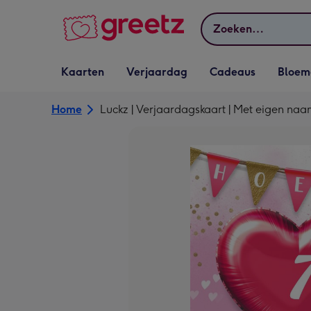
Bekijk meer
Zoeken
Vervolgkeuzelijst
Vervolgkeuzelijst
Vervolgkeuzelijst
Vervolgkeuz
Kaarten
Verjaardag
Cadeaus
Bloem
Kaarten openen
Verjaardag openen
Cadeaus openen
Bloemen o
Home
Luckz | Verjaardagskaart | Met eigen na