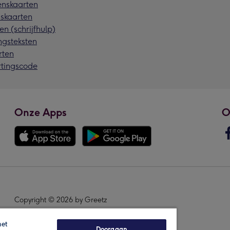
nskaarten
skaarten
en (schrijfhulp)
ngsteksten
rten
rtingscode
Onze Apps
O
Copyright © 2026 by Greetz
het
Doorgaan