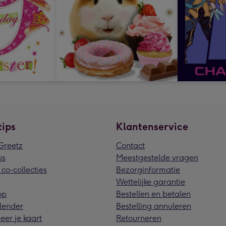
tips
Klantenservice
reetz
Contact
us
Meestgestelde vragen
 co-collecties
Bezorginformatie
Wettelijke garantie
pp
Bestellen en betalen
lender
Bestelling annuleren
eer je kaart
Retourneren