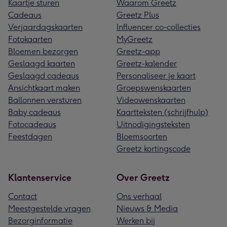
Kaartje sturen
Waarom Greetz
Cadeaus
Greetz Plus
Verjaardagskaarten
Influencer co-collecties
Fotokaarten
MyGreetz
Bloemen bezorgen
Greetz-app
Geslaagd kaarten
Greetz-kalender
Geslaagd cadeaus
Personaliseer je kaart
Ansichtkaart maken
Groepswenskaarten
Ballonnen versturen
Videowenskaarten
Baby cadeaus
Kaartteksten (schrijfhulp)
Fotocadeaus
Uitnodigingsteksten
Feestdagen
Bloemsoorten
Greetz kortingscode
Klantenservice
Over Greetz
Contact
Ons verhaal
Meestgestelde vragen
Nieuws & Media
Bezorginformatie
Werken bij