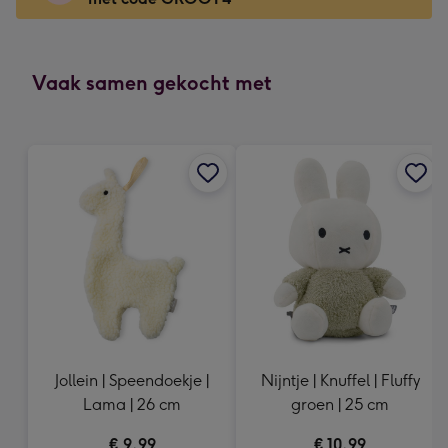
x
166
mm
-
Vaak samen gekocht met
Dimensions:
118
x
166
mm
Jollein | Speendoekje |
Nijntje | Knuffel | Fluffy
Lama | 26 cm
groen | 25 cm
€ 9,99
€ 10,99