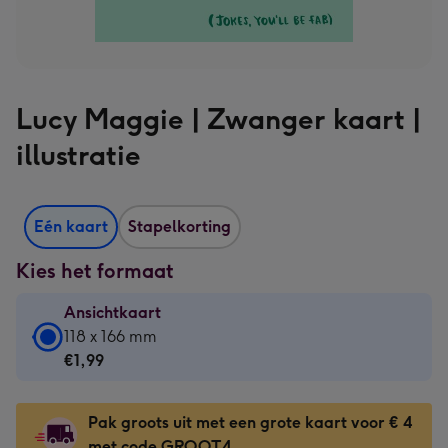
Lucy Maggie | Zwanger kaart |
illustratie
Eén kaart
Stapelkorting
Kies het formaat
Ansichtkaart
Ansichtkaart
118 x 166 mm
-
€1,99
€1,99
-
Pak groots uit met een grote kaart voor € 4
118
met code GROOT4