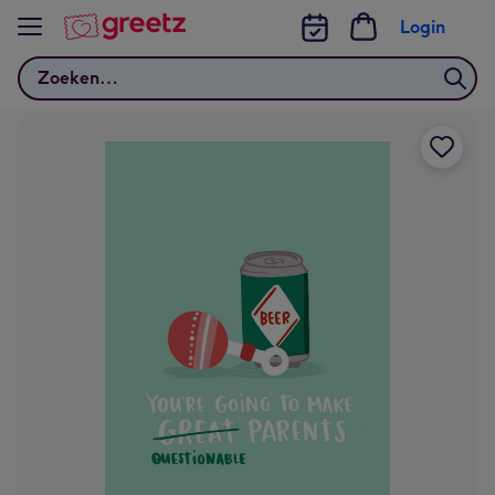
Bekijk meer
Login
Zoeken