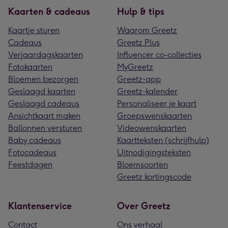
Kaarten & cadeaus
Hulp & tips
Kaartje sturen
Waarom Greetz
Cadeaus
Greetz Plus
Verjaardagskaarten
Influencer co-collecties
Fotokaarten
MyGreetz
Bloemen bezorgen
Greetz-app
Geslaagd kaarten
Greetz-kalender
Geslaagd cadeaus
Personaliseer je kaart
Ansichtkaart maken
Groepswenskaarten
Ballonnen versturen
Videowenskaarten
Baby cadeaus
Kaartteksten (schrijfhulp)
Fotocadeaus
Uitnodigingsteksten
Feestdagen
Bloemsoorten
Greetz kortingscode
Klantenservice
Over Greetz
Contact
Ons verhaal