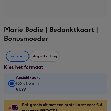
Marie Bodie | Bedanktkaart |
Bonusmoeder
Eén kaart
Stapelkorting
Kies het formaat
Ansichtkaart
Ansichtkaart
166 x 118 mm
-
€1,99
€1,99
-
Pak groots uit met een grote kaart voor € 4
166
met code GROOT4