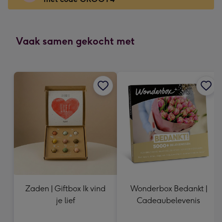
x
118
mm
-
Vaak samen gekocht met
Dimensions:
166
x
118
mm
Zaden | Giftbox Ik vind
Wonderbox Bedankt |
je lief
Cadeaubelevenis