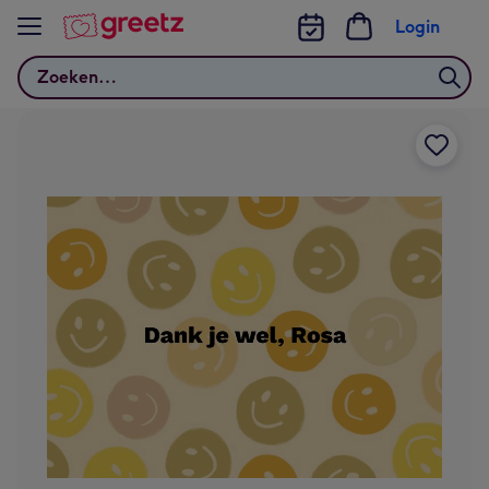
Bekijk meer
Login
Zoeken