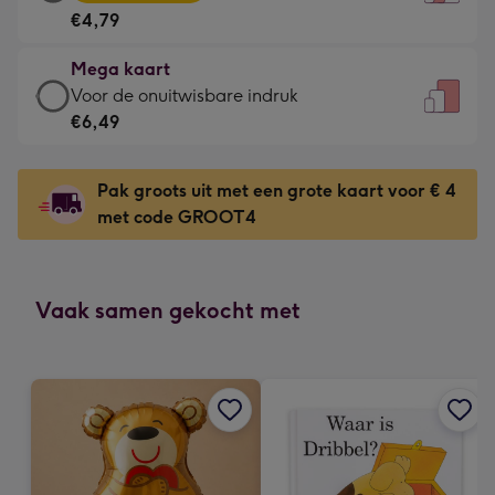
kaart
Voor
€4,79
-
de
€4,79
kleine
Mega kaart
-
gelukwens
Mega
Voor de onuitwisbare indruk
Meest
-
kaart
€6,49
gekozen
Dimensions:
-
-
120
€6,49
Dimensions:
Pak groots uit met een grote kaart voor € 4
x
-
167
met code GROOT4
160
Voor
x
mm
de
231
onuitwisbare
mm
indruk
Vaak samen gekocht met
-
Dimensions:
241
x
333
mm