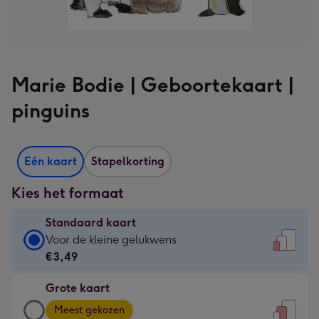
Marie Bodie | Geboortekaart |
pinguins
Eén kaart
Stapelkorting
Kies het formaat
Standaard kaart
Standaard
Voor de kleine gelukwens
kaart
€3,49
-
Grote kaart
€3,49
Grote
-
Meest gekozen