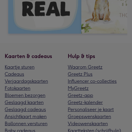
Kaarten & cadeaus
Hulp & tips
Kaartje sturen
Waarom Greetz
Cadeaus
Greetz Plus
Verjaardagskaarten
Influencer co-collecties
Fotokaarten
MyGreetz
Bloemen bezorgen
Greetz-app
Geslaagd kaarten
Greetz-kalender
Geslaagd cadeaus
Personaliseer je kaart
Ansichtkaart maken
Groepswenskaarten
Ballonnen versturen
Videowenskaarten
Baby cadeaus
Kaartteksten (schrijfhulp)