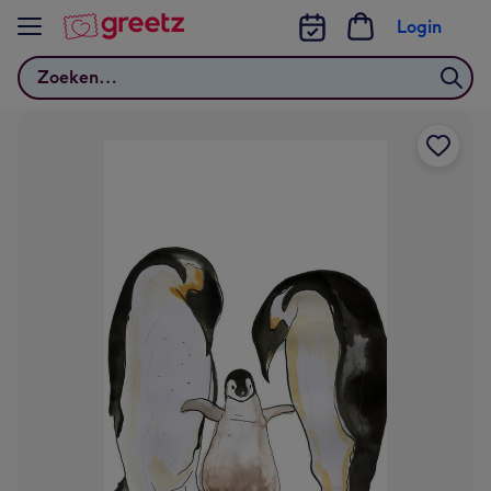
Bekijk meer
Login
Zoeken