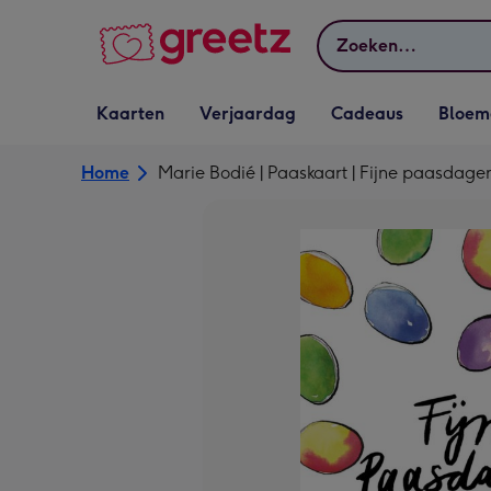
Bekijk meer
Zoeken
Vervolgkeuzelijst
Vervolgkeuzelijst
Vervolgkeuzelijst
Vervolgkeuz
Kaarten
Verjaardag
Cadeaus
Bloem
Kaarten openen
Verjaardag openen
Cadeaus openen
Bloemen o
Home
Marie Bodié | Paaskaart | Fijne paasdage