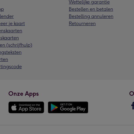
Wettelijke garantie
pp
Bestellen en betalen
lender
Bestelling annuleren
eer je kaart
Retourneren
nskaarten
skaarten
en (schrijfhulp)
ngsteksten
rten
rtingscode
Onze Apps
O