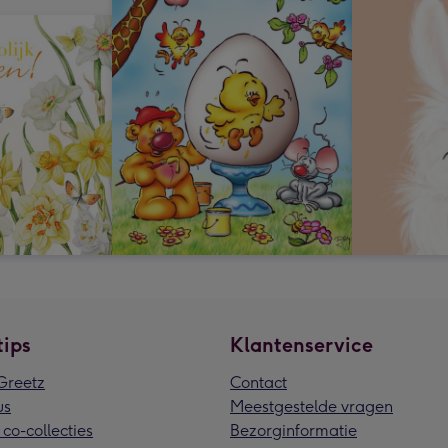
tips
Klantenservice
reetz
Contact
us
Meestgestelde vragen
 co-collecties
Bezorginformatie