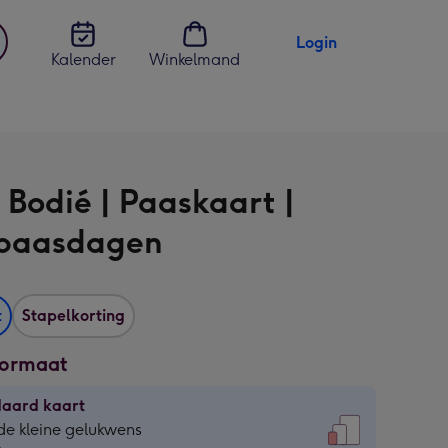
Login
Kalender
Winkelmand
jst
en
 Bodié | Paaskaart |
 paasdagen
t
Stapelkorting
formaat
daard kaart
daard
de kleine gelukwens