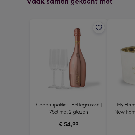
Vaak samen gekocht met
Cadeaupakket | Bottega rosé |
My Flame
75cl met 2 glazen
New home
n
€ 54,99