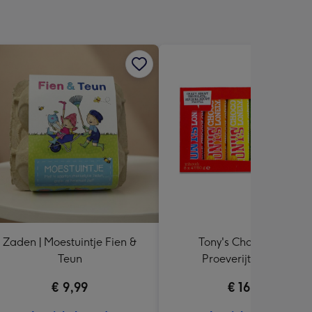
Zaden | Moestuintje Fien &
Tony's Chocolonely |
Teun
Proeverijtje | 288g
€ 9,99
€ 16,99