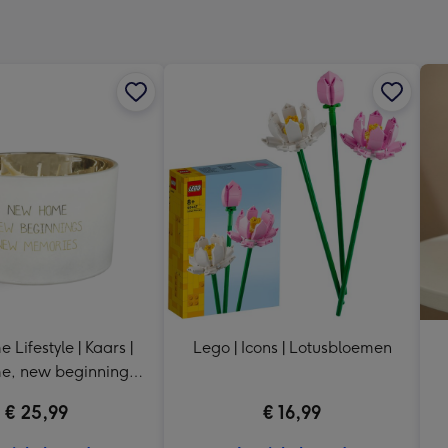
x
333
mm
 Lifestyle | Kaars |
Lego | Icons | Lotusbloemen
, new beginnings,
ew memories
€ 25,99
€ 16,99