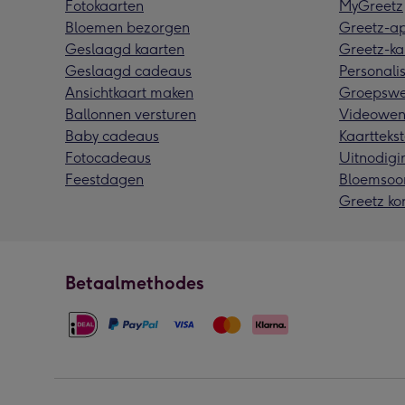
Fotokaarten
MyGreetz
Bloemen bezorgen
Greetz-a
Geslaagd kaarten
Greetz-ka
Geslaagd cadeaus
Personalis
Ansichtkaart maken
Groepswe
Ballonnen versturen
Videowen
Baby cadeaus
Kaarttekst
Fotocadeaus
Uitnodigi
Feestdagen
Bloemsoo
Greetz ko
Betaalmethodes