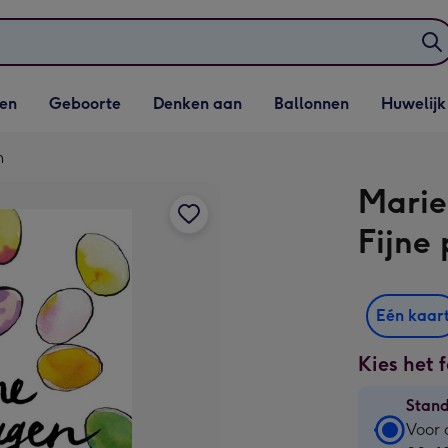
elijst
Vervolgkeuzelijst
Vervolgkeuzelijst
Vervolgkeuzelijst
Vervolgkeuzeli
en
Geboorte
Denken aan
Ballonnen
Huwelijk
penen
Geboorte openen
Denken aan openen
Ballonnen openen
Huwelijk open
n
Marie
Fijne
Eén kaar
Kies het 
Stan
Stan
Voor 