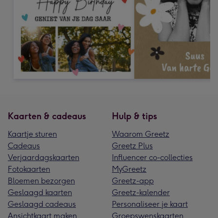
Kaarten & cadeaus
Hulp & tips
Kaartje sturen
Waarom Greetz
Cadeaus
Greetz Plus
Verjaardagskaarten
Influencer co-collecties
Fotokaarten
MyGreetz
Bloemen bezorgen
Greetz-app
Geslaagd kaarten
Greetz-kalender
Geslaagd cadeaus
Personaliseer je kaart
Ansichtkaart maken
Groepswenskaarten