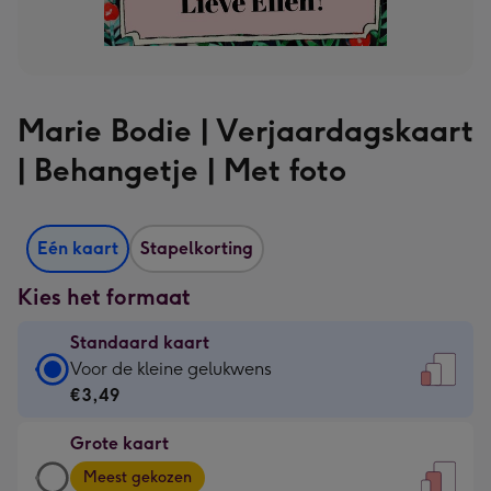
Marie Bodie | Verjaardagskaart
| Behangetje | Met foto
Eén kaart
Stapelkorting
Kies het formaat
Standaard kaart
Standaard
Voor de kleine gelukwens
kaart
€3,49
-
Grote kaart
€3,49
Grote
-
Meest gekozen