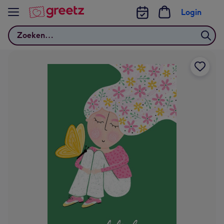
Bekijk meer
Login
Zoeken