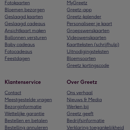
Fotokaarten
MyGreetz
Bloemen bezorgen
Greetz-app
Geslaagd kaarten
Greetz-kalender
Geslaagd cadeaus
Personaliseer je kaart
Ansichtkaart maken
Groepswenskaarten
Ballonnen versturen
Videowenskaarten
Baby cadeaus
Kaartteksten (schrijfhulp)
Fotocadeaus
Uitnodigingsteksten
Feestdagen
Bloemsoorten
Greetz kortingscode
Klantenservice
Over Greetz
Contact
Ons verhaal
Meestgestelde vragen
Nieuws & Media
Bezorginformatie
Werken bij
Wettelijke garantie
Greetz geeft
Bestellen en betalen
Bedrijfsinformatie
Bestelling annuleren
Verklaring toegankelijkheid