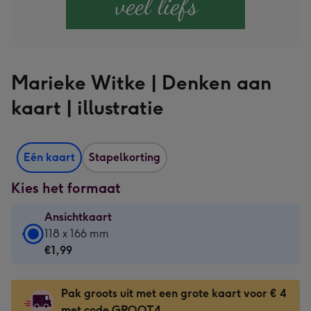
Marieke Witke | Denken aan
kaart | illustratie
Eén kaart
Stapelkorting
Kies het formaat
Ansichtkaart
Ansichtkaart
118 x 166 mm
-
€1,99
€1,99
-
Pak groots uit met een grote kaart voor € 4
118
met code GROOT4