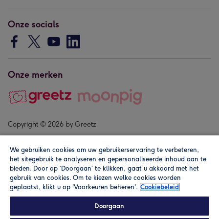
Onze socials
Onze merken
Copyright © 2026 by Greetz
We gebruiken cookies om uw gebruikerservaring te verbeteren,
het sitegebruik te analyseren en gepersonaliseerde inhoud aan te
bieden. Door op ‘Doorgaan’ te klikken, gaat u akkoord met het
gebruik van cookies. Om te kiezen welke cookies worden
geplaatst, klikt u op 'Voorkeuren beheren'.
Cookiebeleid
Alle prijzen zijn inclusief btw en andere heffingen. Lees de
algemene voorwaarden
.
Doorgaan