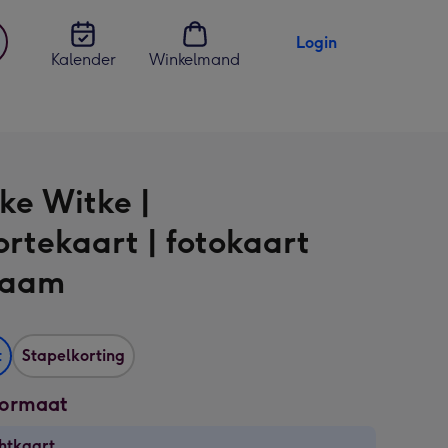
Login
Kalender
Winkelmand
jst
en
ke Witke |
rtekaart | fotokaart
naam
t
Stapelkorting
formaat
htkaart