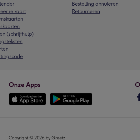
lender
Bestelling annuleren
eer je kaart
Retourneren
nskaarten
skaarten
en (schrijfhulp)
ngsteksten
rten
rtingscode
Onze Apps
O
Copyright © 2026 by Greetz