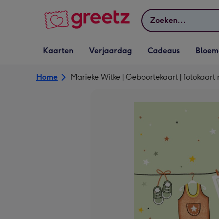
Bekijk meer
Zoeken
Vervolgkeuzelijst
Vervolgkeuzelijst
Vervolgkeuzelijst
Vervolgkeuz
Kaarten
Verjaardag
Cadeaus
Bloem
Kaarten openen
Verjaardag openen
Cadeaus openen
Bloemen o
Home
Marieke Witke | Geboortekaart | fotokaar