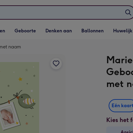
elijst
Vervolgkeuzelijst
Vervolgkeuzelijst
Vervolgkeuzelijst
Vervolgkeuzeli
en
Geboorte
Denken aan
Ballonnen
Huwelijk
penen
Geboorte openen
Denken aan openen
Ballonnen openen
Huwelijk open
t met naam
Marie
Geboo
met 
Eén kaar
Kies het 
Ansic