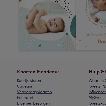
Kaarten & cadeaus
Hulp & 
Kaartje sturen
Waarom G
Cadeaus
Greetz Pl
Verjaardagskaarten
Influencer
Fotokaarten
MyGreetz
Bloemen bezorgen
Greetz-a