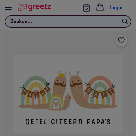
Bekijk meer
Login
Zoeken