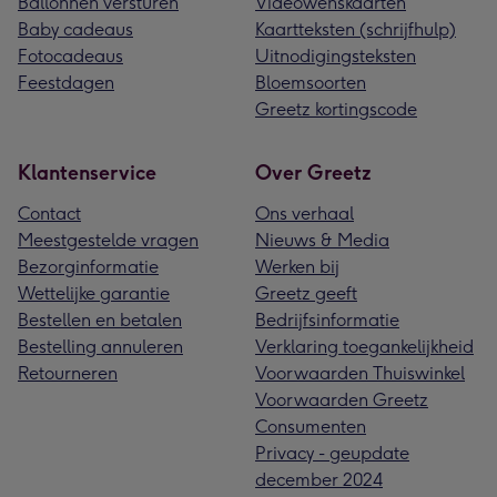
Ballonnen versturen
Videowenskaarten
Baby cadeaus
Kaartteksten (schrijfhulp)
Fotocadeaus
Uitnodigingsteksten
Feestdagen
Bloemsoorten
Greetz kortingscode
Klantenservice
Over Greetz
Contact
Ons verhaal
Meestgestelde vragen
Nieuws & Media
Bezorginformatie
Werken bij
Wettelijke garantie
Greetz geeft
Bestellen en betalen
Bedrijfsinformatie
Bestelling annuleren
Verklaring toegankelijkheid
Retourneren
Voorwaarden Thuiswinkel
Voorwaarden Greetz
Consumenten
Privacy - geupdate
december 2024