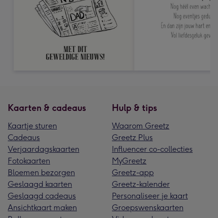
Kaarten & cadeaus
Hulp & tips
Kaartje sturen
Waarom Greetz
Cadeaus
Greetz Plus
Verjaardagskaarten
Influencer co-collecties
Fotokaarten
MyGreetz
Bloemen bezorgen
Greetz-app
Geslaagd kaarten
Greetz-kalender
Geslaagd cadeaus
Personaliseer je kaart
Ansichtkaart maken
Groepswenskaarten