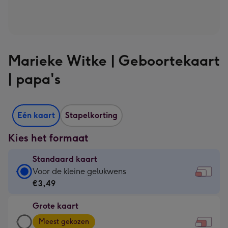
Marieke Witke | Geboortekaart
| papa's
Eén kaart
Stapelkorting
Kies het formaat
Standaard kaart
Standaard
Voor de kleine gelukwens
kaart
€3,49
-
Grote kaart
€3,49
Grote
-
Meest gekozen